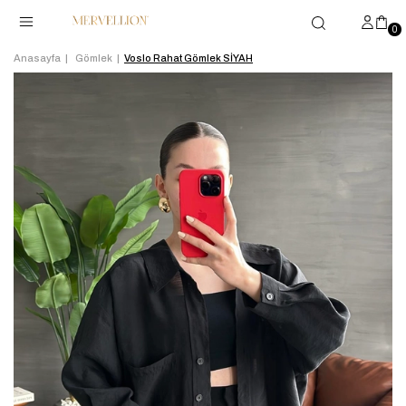
0
Anasayfa
Gömlek
Voslo Rahat Gömlek SİYAH