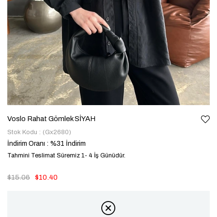
Voslo Rahat Gömlek SİYAH
Stok Kodu
(Gx2680)
İndirim Oranı
:
%
31
İndirim
Tahmini Teslimat Süremiz 1- 4 İş Günüdür.
$15.06
$10.40