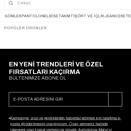
3
Love Çizgili Bağlamalı
Vatkalı Bağlamalı Ekoseli
GÖMLEK
PANTOLON
ELBİSE
TAKIM
TIŞÖRT VE İÇLIK
JEAN
CEKET
Gömlek KIRMIZI
Gömlek RENKLİ
Gx4103
Gx3994
$27.41
$30.15
$16.43
POPÜLER ÜRÜNLER
Sepette %20
İndirim
$21,93
EN YENİ TRENDLERİ VE ÖZEL
FIRSATLARI KAÇIRMA
BÜLTENİMİZE ABONE OL
Kampanya, ürün ve yeniliklerden haberdar edilmek için tarafıma e-
posta gönderilmesini onaylıyorum. Onay vermeniz halinde
işlenecek olan kişisel verilerinize yönelik Aydınlatma Metni’ni