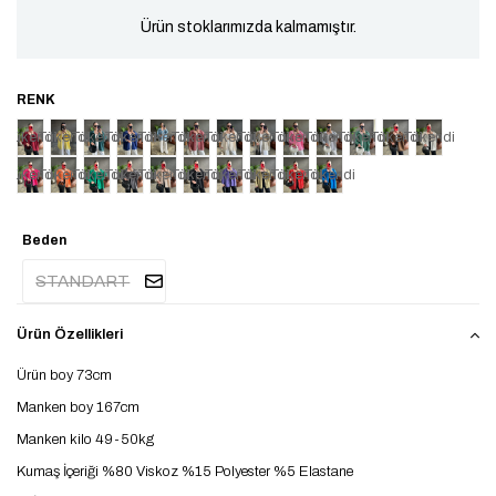
Ürün stoklarımızda kalmamıştır.
Tükendi
Tükendi
Tükendi
Tükendi
Tükendi
Tükendi
Tükendi
Tükendi
Tükendi
Tükendi
Tükendi
Tükendi
Tükendi
Tükendi
Tükendi
Tükendi
Tükendi
Tükendi
Tükendi
Tükendi
Tükendi
Tükendi
Tükendi
Beden
STANDART
Ürün Özellikleri
Ürün boy 73cm
Manken boy 167cm
Manken kilo 49-50kg
Kumaş İçeriği %80 Viskoz %15 Polyester %5 Elastane