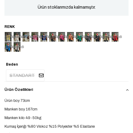
Ürün stoklarımızda kalmamıştır.
Tükendi
Tükendi
Tükendi
Tükendi
Tükendi
Tükendi
Tükendi
Tükendi
Tükendi
Tükendi
Tükendi
Tükendi
Tükendi
Tükendi
Tükendi
Beden
STANDART
Ürün Özellikleri
Ürün boy 73cm
Manken boy 167cm
Manken kilo 49-50kg
Kumaş İçeriği %80 Viskoz %15 Polyester %5 Elastane