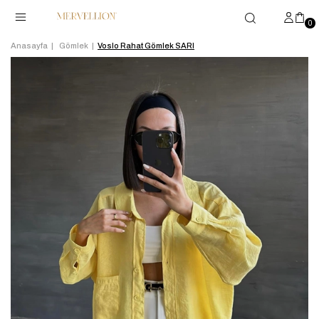
0
Anasayfa
Gömlek
Voslo Rahat Gömlek SARI