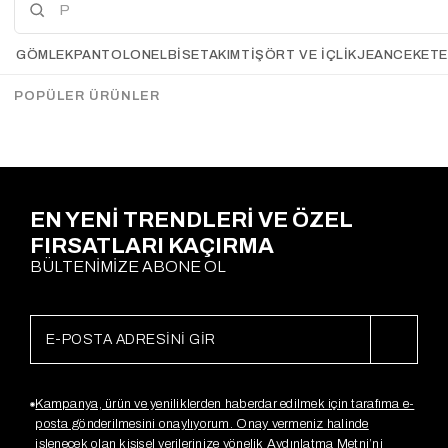
3
Vatkalı Bağlamalı Ekoseli
Botwing Çıtçıtlı Gömlek
GÖMLEK
PANTOLON
ELBİSE
TAKIM
TIŞÖRT VE İÇLIK
JEAN
CEKET
Gömlek RENKLİ
KIRMIZI
Gx3994
Gx4153
$30.15
$16.43
$31.52
POPÜLER ÜRÜNLER
Sepette %20
İndirim
$25,22
EN YENİ TRENDLERİ VE ÖZEL
FIRSATLARI KAÇIRMA
BÜLTENİMİZE ABONE OL
Kampanya, ürün ve yeniliklerden haberdar edilmek için tarafıma e-
posta gönderilmesini onaylıyorum. Onay vermeniz halinde
işlenecek olan kişisel verilerinize yönelik Aydınlatma Metni’ni