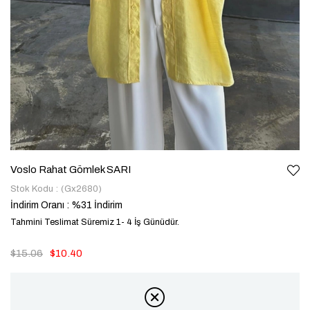
Voslo Rahat Gömlek SARI
Stok Kodu
(Gx2680)
İndirim Oranı
:
%
31
İndirim
Tahmini Teslimat Süremiz 1- 4 İş Günüdür.
$15.06
$10.40