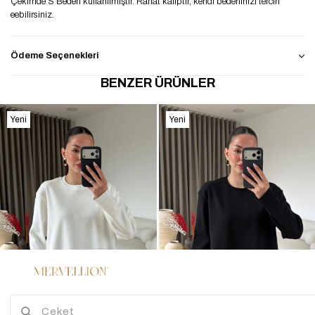
Çekimde S Beden kullanılmıştır. Rahat kalıptır, kendi bedeninizi tercih
eebilirsiniz.
Ödeme Seçenekleri
BENZER ÜRÜNLER
Yeni
Yeni
Ürün
Ürün
2
2