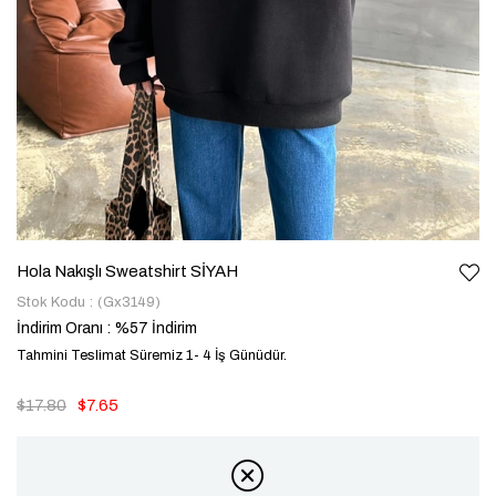
Hola Nakışlı Sweatshirt SİYAH
Stok Kodu
(Gx3149)
İndirim Oranı
:
%
57
İndirim
Tahmini Teslimat Süremiz 1- 4 İş Günüdür.
$17.80
$7.65