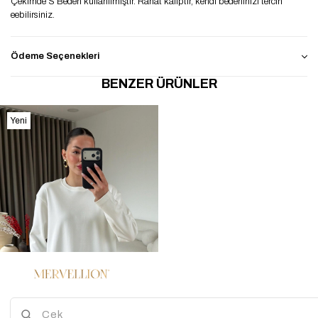
Çekimde S Beden kullanılmıştır. Rahat kalıptır, kendi bedeninizi tercih
eebilirsiniz.
Ödeme Seçenekleri
BENZER ÜRÜNLER
Yeni
Ürün
2