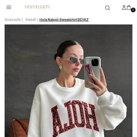
0
Anasayfa
Sweat
Hola Nakışlı Sweatshirt BEYAZ