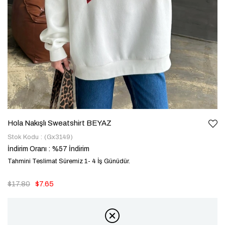
Hola Nakışlı Sweatshirt BEYAZ
Stok Kodu
(Gx3149)
İndirim Oranı
:
%
57
İndirim
Tahmini Teslimat Süremiz 1- 4 İş Günüdür.
$17.80
$7.65