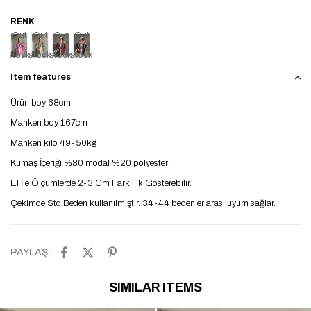
Out
Out
Out
Out
of
of
of
of
stock
stock
stock
stock
Item features
Ürün boy 68cm
Manken boy 167cm
Manken kilo 49-50kg
Kumaş İçeriği %80 modal %20 polyester
El İle Ölçümlerde 2-3 Cm Farklılık Gösterebilir.
Çekimde Std Beden kullanılmıştır. 34-44 bedenler arası uyum sağlar.
PAYLAŞ:
SIMILAR ITEMS