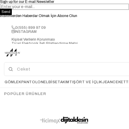
Sign up for our E-mail Newsletter
Send
İndirimlerden Haberdar Olmak İçin Abone Olun
0(555) 899 97 09
INSTAGRAM
Kişisel Verilerin Korunması
Ticari Elektronik İleti Bilgilendirme Metni
GÖMLEK
PANTOLON
ELBİSE
TAKIM
TIŞÖRT VE İÇLIK
JEAN
CEKET
T
POPÜLER ÜRÜNLER
2025 © MERVELLİON TEKSTİL SANAYİ TİCARET LİMİTED ŞİRKETİ-
mervellion.com tüm hakları saklıdır.