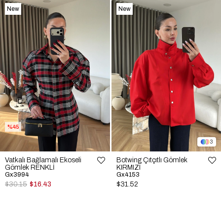
New
New
Item
Item
%45
3
Vatkalı Bağlamalı Ekoseli
Botwing Çıtçıtlı Gömlek
Gömlek RENKLİ
KIRMIZI
Gx3994
Gx4153
$30.15
$16.43
$31.52