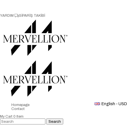
YARDIM
SİPARİŞ TAKİBİ
English - USD
Homepage
Contact
My Cart
0
Item