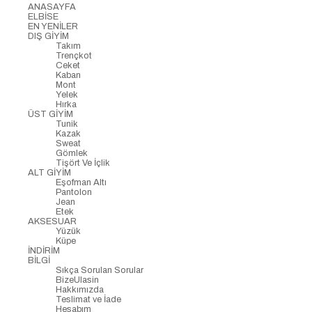
ANASAYFA
ELBİSE
EN YENİLER
DIŞ GİYİM
Takım
Trençkot
Ceket
Kaban
Mont
Yelek
Hırka
ÜST GİYİM
Tunik
Kazak
Sweat
Gömlek
Tişört Ve İçlik
ALT GİYİM
Eşofman Altı
Pantolon
Jean
Etek
AKSESUAR
Yüzük
Küpe
İNDİRİM
BİLGİ
Sıkça Sorulan Sorular
BizeUlasin
Hakkımızda
Teslimat ve İade
Hesabım