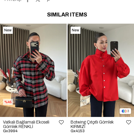
SIMILAR ITEMS
New
New
Item
Item
%45
3
Vatkalı Bağlamalı Ekoseli
Botwing Çıtçıtlı Gömlek
Gömlek RENKLİ
KIRMIZI
Gx3994
Gx4153