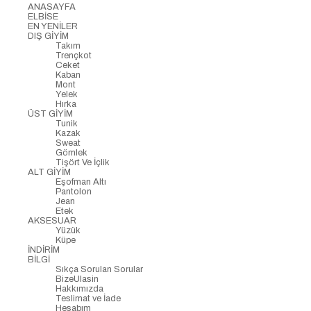
ANASAYFA
ELBİSE
EN YENİLER
DIŞ GİYİM
Takım
Trençkot
Ceket
Kaban
Mont
Yelek
Hırka
ÜST GİYİM
Tunik
Kazak
Sweat
Gömlek
Tişört Ve İçlik
ALT GİYİM
Eşofman Altı
Pantolon
Jean
Etek
AKSESUAR
Yüzük
Küpe
İNDİRİM
BİLGİ
Sıkça Sorulan Sorular
BizeUlasin
Hakkımızda
Teslimat ve İade
Hesabım