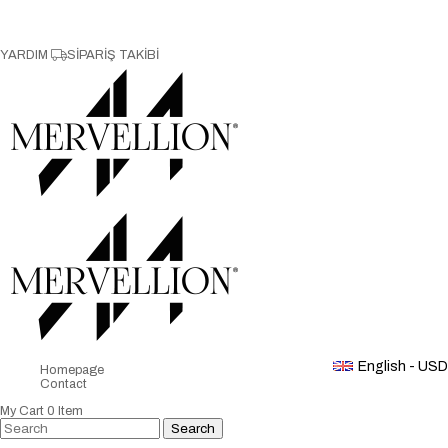
YARDIM
SİPARİŞ TAKİBİ
English - USD
Homepage
Contact
My Cart
0
Item