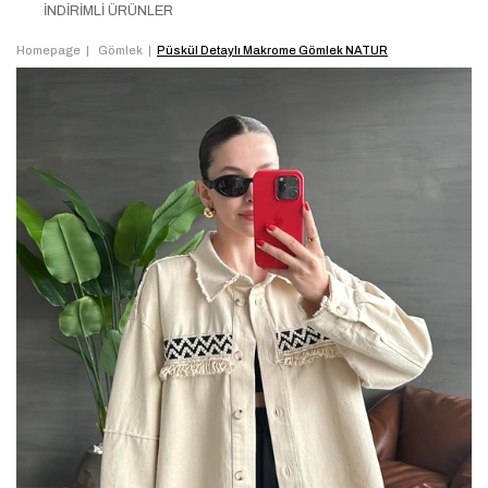
İNDİRİMLİ ÜRÜNLER
Homepage
Gömlek
Püskül Detaylı Makrome Gömlek NATUR