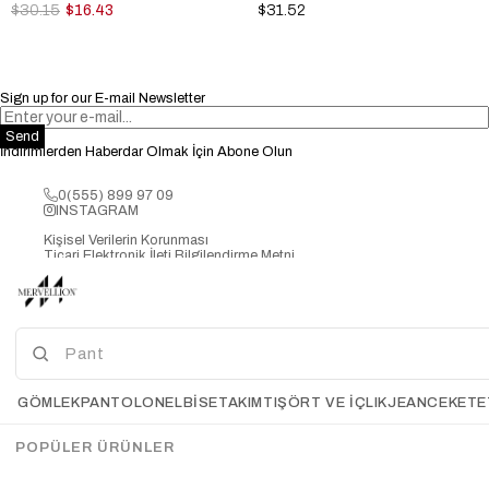
$30.15
$16.43
$31.52
Sign up for our E-mail Newsletter
Send
İndirimlerden Haberdar Olmak İçin Abone Olun
0(555) 899 97 09
INSTAGRAM
Kişisel Verilerin Korunması
Ticari Elektronik İleti Bilgilendirme Metni
GÖMLEK
PANTOLON
ELBİSE
TAKIM
TIŞÖRT VE İÇLIK
JEAN
CEKET
E
POPÜLER ÜRÜNLER
2025 © MERVELLİON TEKSTİL SANAYİ TİCARET LİMİTED ŞİRKETİ-