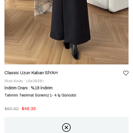
Classic Uzun Kaban SİYAH
Stok Kodu
(Gx3926)
İndirim Oranı
:
%
18
İndirim
Tahmini Teslimat Süremiz 1- 4 İş Günüdür.
$60.32
$49.35