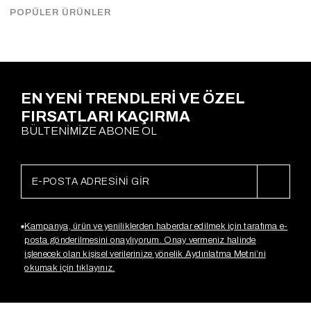
Çekimde S Beden kullanılmıştır.
POPÜLER ÜRÜNLER
Ödeme Seçenekleri
EN YENİ TRENDLERİ VE ÖZEL
FIRSATLARI KAÇIRMA
BÜLTENİMİZE ABONE OL
Kampanya, ürün ve yeniliklerden haberdar edilmek için tarafıma e-
posta gönderilmesini onaylıyorum. Onay vermeniz halinde
işlenecek olan kişisel verilerinize yönelik Aydınlatma Metni’ni
okumak için tıklayınız.