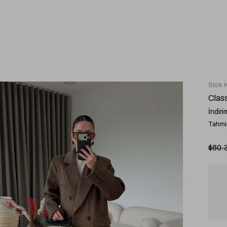
Stok 
Clas
İndiri
Tahmin
$60.