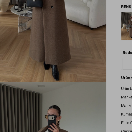
Tük
Bede
Ürün Ö
Ürün 
Manke
Manke
Kumaş 
El İle
Çekimd