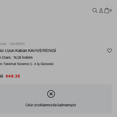
0
Kodu
(Gx3926)
sic Uzun Kaban KAHVERENGİ
m Oranı
:
%
18
İndirim
i Teslimat Süremiz 1- 4 İş Günüdür.
32
$49.35
Ürün stoklarımızda kalmamıştır.