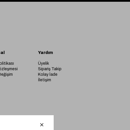
al
Yardım
olitikası
Üyelik
özleşmesi
Sipariş Takip
Değişim
Kolay İade
İletişim