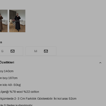
endi
Tükendi
n
S
M
zellikleri
boy 140cm
n boy 167cm
n kilo 49-50kg
İçeriği %78 wool %22 cotton
 Ölçümlerde 2-3 Cm Farklılık Gösterebilir. İki kol aras 52cm
e S Beden kullanılmıştır.