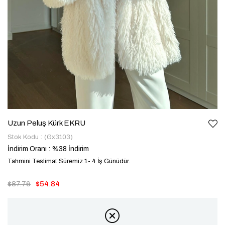
Uzun Peluş Kürk EKRU
Stok Kodu
(Gx3103)
İndirim Oranı
:
%
38
İndirim
Tahmini Teslimat Süremiz 1- 4 İş Günüdür.
$87.76
$54.84