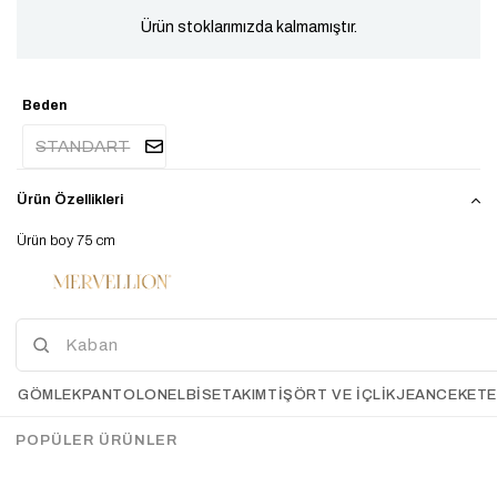
Ürün stoklarımızda kalmamıştır.
Beden
STANDART
Ürün Özellikleri
Ürün boy 75 cm
Manken boy 167cm
Manken kilo 49-50kg
Kumaş İçeriği %50 akrilik %50 polyester
El İle Ölçümlerde 2-3 Cm Farklılık Gösterebilir.
GÖMLEK
PANTOLON
ELBİSE
TAKIM
TIŞÖRT VE İÇLIK
JEAN
CEKET
Çekimde Std Beden kullanılmıştır. 34 bedenden 44 bedene kadar uyum
sağlamaktadır. Ürün içi astarlıdır.
POPÜLER ÜRÜNLER
Ödeme Seçenekleri