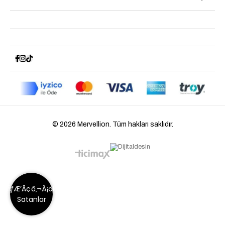
© 2026 Mervellion. Tüm hakları saklıdır.
ÃƒÆ’Ã¢â‚¬Â¡ok
Satanlar