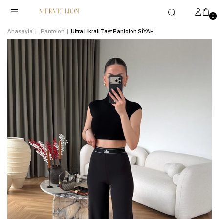
0
Anasayfa
Pantolon
Ultra Likralı Tayt Pantolon SİYAH