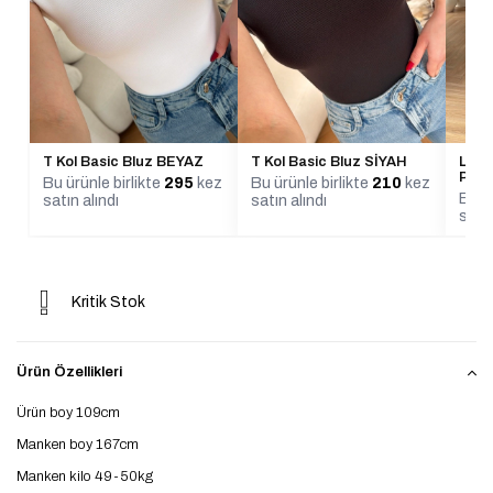
T Kol Basic Bluz BEYAZ
T Kol Basic Bluz SİYAH
Lena 
Pant
Bu ürünle birlikte
295
kez
Bu ürünle birlikte
210
kez
Bu ür
satın alındı
satın alındı
satın
Kritik Stok
Ürün Özellikleri
Ürün boy 109cm
Manken boy 167cm
Manken kilo 49-50kg