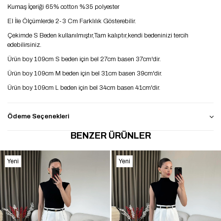
Kumaş İçeriği 65% cotton %35 polyester
El İle Ölçümlerde 2-3 Cm Farklılık Gösterebilir.
Çekimde S Beden kullanılmıştır,Tam kalıptır,kendi bedeninizi tercih
edebilirsiniz.
Ürün boy 109cm S beden için bel 27cm basen 37cm'dir.
Ürün boy 109cm M beden için bel 31cm basen 39cm'dir.
Ürün boy 109cm L beden için bel 34cm basen 41cm'dir.
Ödeme Seçenekleri
BENZER ÜRÜNLER
Yeni
Yeni
Ürün
Ürün