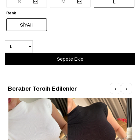
S
M
L
Renk
SİYAH
Beraber Tercih Edilenler
‹
›