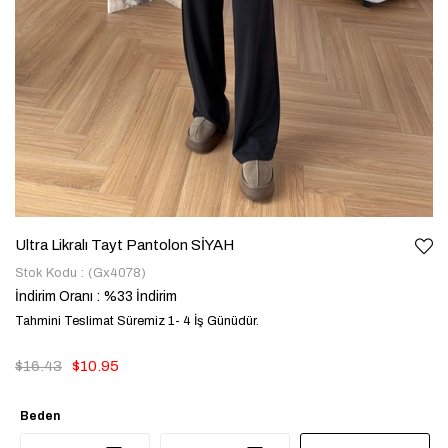
Ultra Likralı Tayt Pantolon SİYAH
Stok Kodu
(Gx4078)
İndirim Oranı
:
%
33
İndirim
Tahmini Teslimat Süremiz 1- 4 İş Günüdür.
$16.43
$10.95
Beden