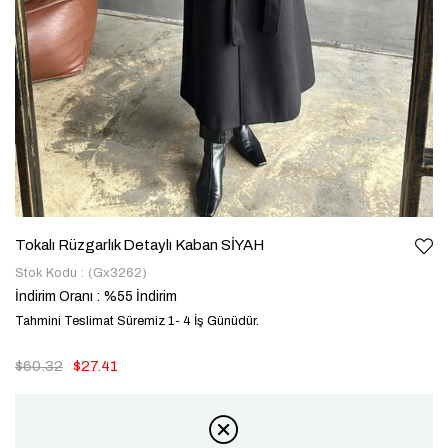
Tokalı Rüzgarlık Detaylı Kaban SİYAH
Stok Kodu
(Gx3262)
İndirim Oranı
:
%
55
İndirim
Tahmini Teslimat Süremiz 1- 4 İş Günüdür.
$60.32
$27.41