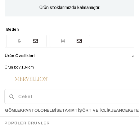
Ürün stoklarımızda kalmamıştır.
Beden
S
M
Ürün Özellikleri
Ürün boy 134cm
Manken boy 167cm
Manken kilo 49-50kg
Kumaş İçeriği %78 woll %22 cotton
El İle Ölçümlerde 2-3 Cm Farklılık Gösterebilir.
GÖMLEK
PANTOLON
ELBİSE
TAKIM
TIŞÖRT VE İÇLIK
JEAN
CEKET
Çekimde S Beden kullanılmıştır. Oversize kalıptır, kendi bedeninizi tercih
edebilirsiniz. Astarlı ve kemerlidir.
POPÜLER ÜRÜNLER
Ödeme Seçenekleri