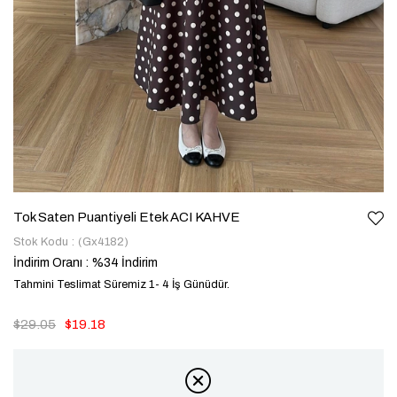
Tok Saten Puantiyeli Etek ACI KAHVE
Stok Kodu
(Gx4182)
İndirim Oranı
:
%
34
İndirim
Tahmini Teslimat Süremiz 1- 4 İş Günüdür.
$29.05
$19.18