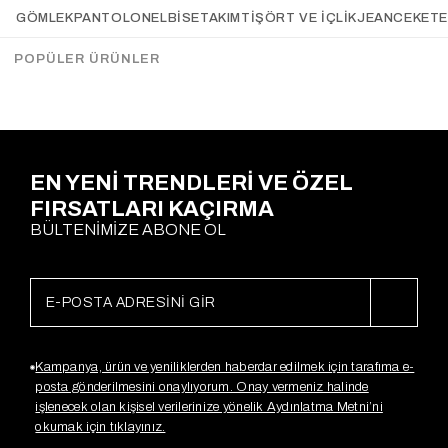
Flora Puantiyeli Şifon Etek
Parçalı Premium Etek ACI
GÖMLEK
PANTOLON
ELBİSE
TAKIM
TIŞÖRT VE İÇLIK
JEAN
CEKET
ACI KAHVE
KAHVE
Gx4242
Gx4300
$32.89
$16.43
$35.63
POPÜLER ÜRÜNLER
Sepette %20
İndirim
$28,50
EN YENİ TRENDLERİ VE ÖZEL
FIRSATLARI KAÇIRMA
BÜLTENİMİZE ABONE OL
Kampanya, ürün ve yeniliklerden haberdar edilmek için tarafıma e-
posta gönderilmesini onaylıyorum. Onay vermeniz halinde
işlenecek olan kişisel verilerinize yönelik Aydınlatma Metni’ni
okumak için tıklayınız.