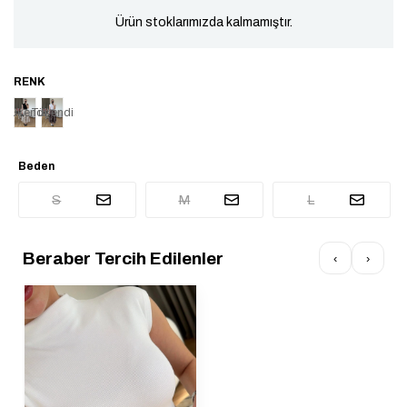
Ürün stoklarımızda kalmamıştır.
Tükendi
Tükendi
Beden
S
M
L
Beraber Tercih Edilenler
‹
›