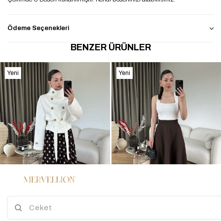
Ödeme Seçenekleri
BENZER ÜRÜNLER
Yeni
Yeni
Ürün
Ürün
%50
2
3