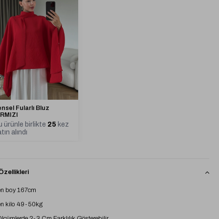
nsel Fularlı Bluz
IRMIZI
 ürünle birlikte
25
kez
tın alındı
zellikleri
n boy 167cm
n kilo 49-50kg
 Ölçümlerde 2-3 Cm Farklılık Gösterebilir.