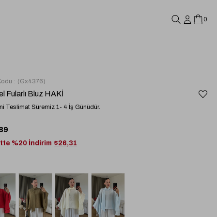
0
Kodu
(Gx4376)
l Fularlı Bluz HAKİ
i Teslimat Süremiz 1- 4 İş Günüdür.
89
tte %20 İndirim
$26,31