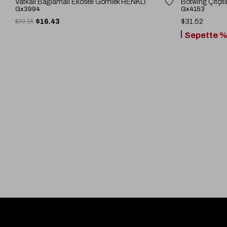
Vatkalı Bağlamalı Ekoseli Gömlek RENKLİ
Botwing Çıtçıt
Gx3994
Gx4153
$30.15
$16.43
$31.52
Sepette %