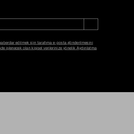
haberdar edilmek için tarafıma e-posta gönderilmesini
e işlenecek olan kişisel verilerinize yönelik Aydınlatma