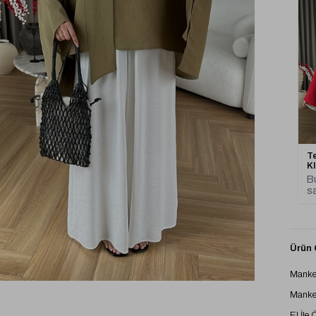
Te
K
Bu
sa
Ürün Ö
Manke
Manke
El İle