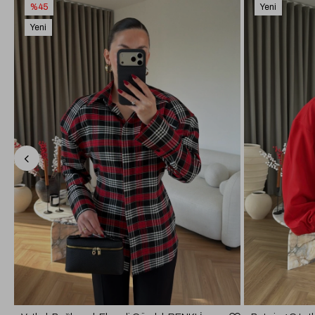
%45
Yeni
Ürün
Yeni
Ürün