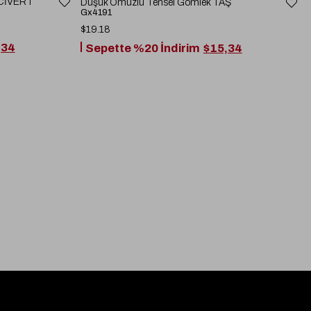
ACİVERT
Düşük Omuzlu Tensel Gömlek TAŞ
Gx4191
$19.18
,34
Sepette %20 İndirim
$15,34