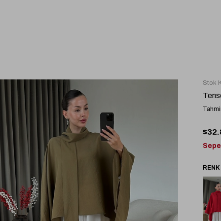
Stok 
Tense
Tahmin
$32.
Sepe