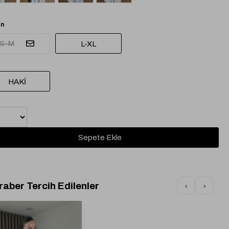
n
S-M
L-XL
HAKİ
raber Tercih Edilenler
‹
›