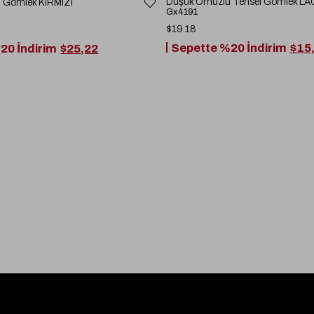
Düşük Omuzlu Tensel Gömlek L
lı Gömlek KIRMIZI
Gx4191
$19.18
Sepette %20 İndirim
$15
20 İndirim
$25,22