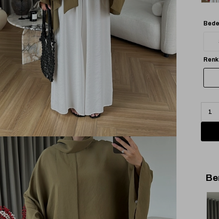
Bede
Renk
Be