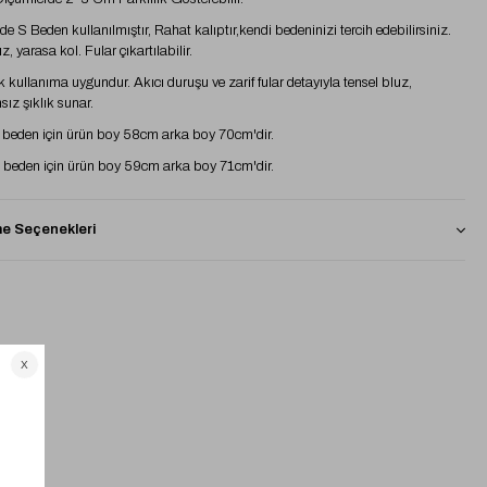
e S Beden kullanılmıştır, Rahat kalıptır,kendi bedeninizi tercih edebilirsiniz.
z, yarasa kol. Fular çıkartılabilir.
 kullanıma uygundur. Akıcı duruşu ve zarif fular detayıyla tensel bluz,
ız şıklık sunar.
beden için ürün boy 58cm arka boy 70cm'dir.
 beden için ürün boy 59cm arka boy 71cm'dir.
 Seçenekleri