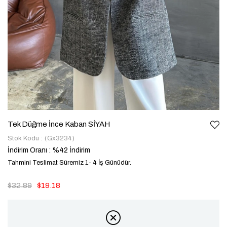
Tek Düğme İnce Kaban SİYAH
Stok Kodu
(Gx3234)
İndirim Oranı
:
%
42
İndirim
Tahmini Teslimat Süremiz 1- 4 İş Günüdür.
$32.89
$19.18