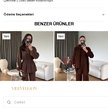
Çekimde 1 (SM) Beden kullanılmıştır.
Ödeme Seçenekleri
BENZER ÜRÜNLER
Yeni
Yeni
Ürün
Ürün
%47
%45
3
3