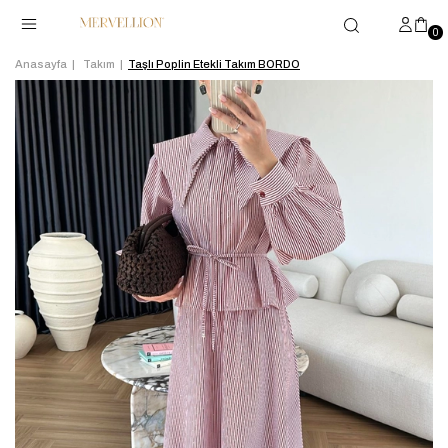
0
Anasayfa
Takım
Taşlı Poplin Etekli Takım BORDO