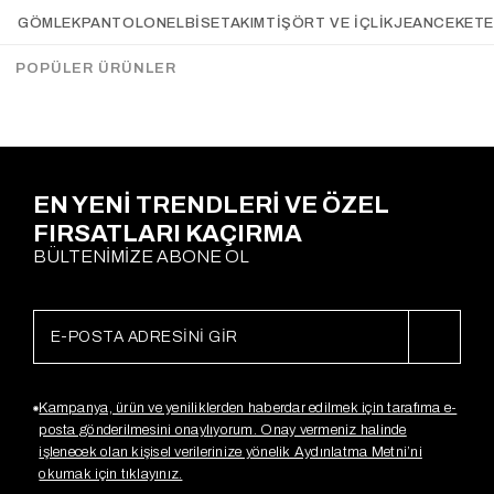
Atkılı Üçlü TrikoTakım
Beli Büzgülü Şardonlu Takım
GÖMLEK
PANTOLON
ELBİSE
TAKIM
TIŞÖRT VE İÇLIK
JEAN
CEKET
KAHVERENGİ
KAHVE
Gx3963
Gx3864
$52.09
$27.41
$79.53
$43.86
POPÜLER ÜRÜNLER
EN YENİ TRENDLERİ VE ÖZEL
FIRSATLARI KAÇIRMA
BÜLTENİMİZE ABONE OL
Kampanya, ürün ve yeniliklerden haberdar edilmek için tarafıma e-
posta gönderilmesini onaylıyorum. Onay vermeniz halinde
işlenecek olan kişisel verilerinize yönelik Aydınlatma Metni’ni
okumak için tıklayınız.