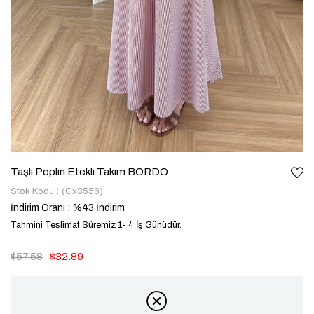
Taşlı Poplin Etekli Takım BORDO
Stok Kodu
(Gx3556)
İndirim Oranı
:
%
43
İndirim
Tahmini Teslimat Süremiz 1- 4 İş Günüdür.
$57.58
$32.89