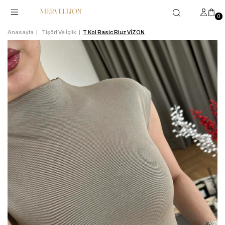
0
Anasayfa
Tişört Ve İçlik
T Kol Basic Bluz VİZON