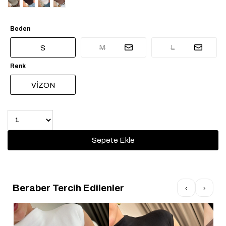
Beden
M
L
S
Renk
VİZON
Beraber Tercih Edilenler
‹
›