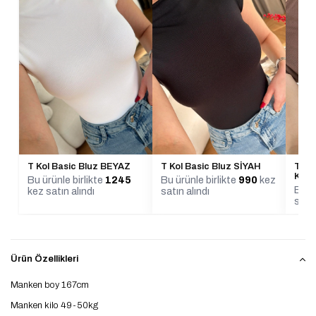
T Kol Basic Bluz BEYAZ
T Kol Basic Bluz SİYAH
T Ko
KAH
Bu ürünle birlikte
1245
Bu ürünle birlikte
990
kez
Bu ür
kez satın alındı
satın alındı
satın
Ürün Özellikleri
Manken boy 167cm
Manken kilo 49-50kg