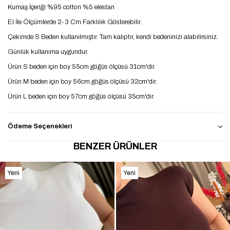
Kumaş İçeriği %95 cotton %5 elestan
El İle Ölçümlerde 2-3 Cm Farklılık Gösterebilir.
Çekimde S Beden kullanılmıştır. Tam kalıptır, kendi bedeninizi alabilirsiniz.
Günlük kullanıma uygundur.
Ürün S beden için boy 55cm göğüs ölçüsü 31cm'dir.
Ürün M beden için boy 56cm göğüs ölçüsü 32cm'dir.
Ürün L beden için boy 57cm göğüs ölçüsü 35cm'dir.
Ödeme Seçenekleri
BENZER ÜRÜNLER
Yeni
Yeni
Ürün
Ürün