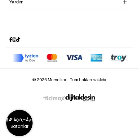
Yardım
© 2026 Mervellion. Tüm hakları saklıdır.
ÃƒÆ’Ã¢â‚¬Â¡ok
Satanlar