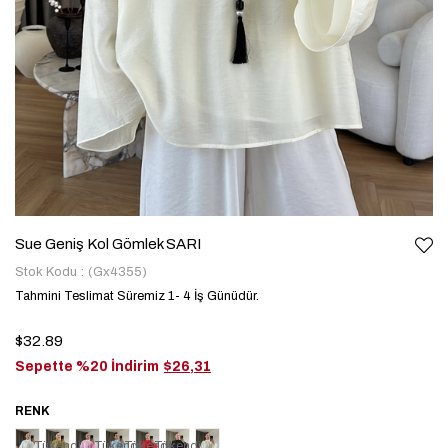
Sue Geniş Kol Gömlek SARI
Stok Kodu
(Gx4355)
Tahmini Teslimat Süremiz 1- 4 İş Günüdür.
$32.89
Sepette %20 İndirim
$26,31
Tükendi
Tükendi
Tükendi
Tükendi