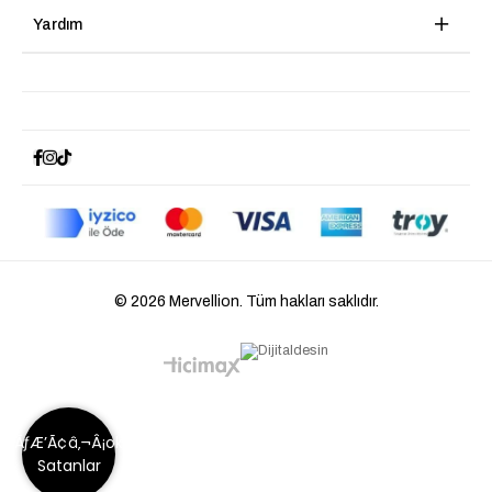
Yardım
© 2026 Mervellion. Tüm hakları saklıdır.
ÃƒÆ’Ã¢â‚¬Â¡ok
Satanlar