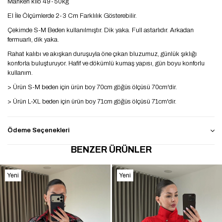
Manken kilo 49-50kg
El İle Ölçümlerde 2-3 Cm Farklılık Gösterebilir.
Çekimde S-M Beden kullanılmıştır. Dik yaka. Full astarlıdır. Arkadan
fermuarlı, dik yaka.
Rahat kalıbı ve akışkan duruşuyla öne çıkan bluzumuz, günlük şıklığı
konforla buluşturuyor. Hafif ve dökümlü kumaş yapısı, gün boyu konforlu
kullanım.
> Ürün S-M beden için ürün boy 70cm göğüs ölçüsü 70cm'dir.
> Ürün L-XL beden için ürün boy 71cm göğüs ölçüsü 71cm'dir.
Ödeme Seçenekleri
BENZER ÜRÜNLER
Yeni
Yeni
Ürün
Ürün