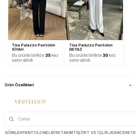
Tisa Palazzo Pantolon
Tisa Palazzo Pantolon
BEYAZ
SİYAH
Bu ürünle birlikte
30
kez
Bu ürünle birlikte
35
kez
satın alındı
satın alındı
Ürün Özellikleri
Ürün boy 73cm
Manken boy 167cm
Manken kilo 49-50kg
Kumaş İçeriği %100 akrilik
El İle Ölçümlerde 2-3 Cm Farklılık Gösterebilir.
GÖMLEK
PANTOLON
ELBİSE
TAKIM
TIŞÖRT VE İÇLIK
JEAN
CEKET