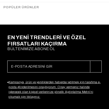
Çekimde Std Beden kullanılmıştır.
POPÜLER ÜRÜNLER
Ödeme Seçenekleri
EN YENİ TRENDLERİ VE ÖZEL
FIRSATLARI KAÇIRMA
BÜLTENİMİZE ABONE OL
Kampanya, ürün ve yeniliklerden haberdar edilmek için tarafıma e-
posta gönderilmesini onaylıyorum. Onay vermeniz halinde
işlenecek olan kişisel verilerinize yönelik Aydınlatma Metni’ni
okumak için tıklayınız.