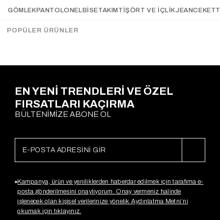
Vatkalı Bağlamalı Ekoseli
Botwing Çıtçıtlı Gömlek
GÖMLEK
PANTOLON
ELBİSE
TAKIM
TIŞÖRT VE İÇLIK
JEAN
CEKET
Gömlek RENKLİ
KIRMIZI
Gx3994
Gx4153
$30.15
$16.43
$31.52
POPÜLER ÜRÜNLER
Sepette %20
İndirim
$25,22
EN YENİ TRENDLERİ VE ÖZEL
FIRSATLARI KAÇIRMA
BÜLTENİMİZE ABONE OL
Kampanya, ürün ve yeniliklerden haberdar edilmek için tarafıma e-
posta gönderilmesini onaylıyorum. Onay vermeniz halinde
işlenecek olan kişisel verilerinize yönelik Aydınlatma Metni’ni
okumak için tıklayınız.