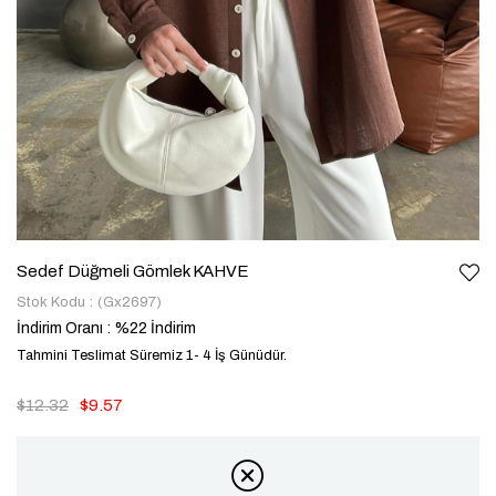
Sedef Düğmeli Gömlek KAHVE
Stok Kodu
(Gx2697)
İndirim Oranı
:
%
22
İndirim
Tahmini Teslimat Süremiz 1- 4 İş Günüdür.
$12.32
$9.57