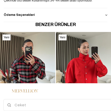
Çekimde Std Beden kullanılmıştır.34-44 Beden arası uyumludur.
Ödeme Seçenekleri
BENZER ÜRÜNLER
Yeni
Yeni
Ürün
Ürün
%45
3