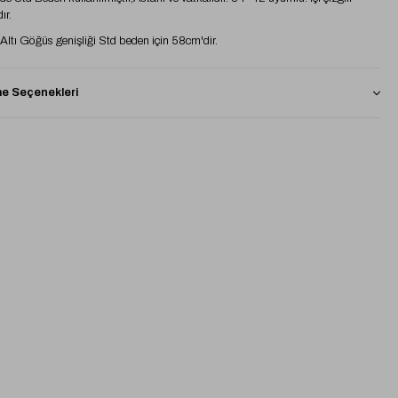
ır.
l Altı Göğüs genişliği Std beden için 58cm'dir.
 Seçenekleri