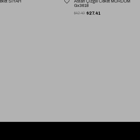
 Ceket SİYAH
Astarı Çizgili Ceket MÜRDÜM
Gx3618
$42.49
$27.41