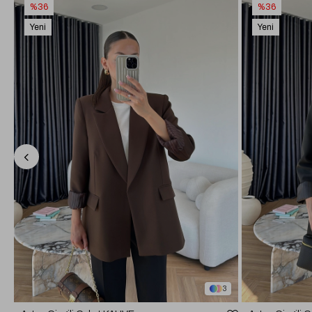
%36
%36
Yeni
Yeni
Ürün
Ürün
3