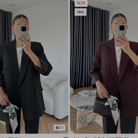
%36
Yeni
Ürün
3