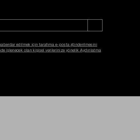
haberdar edilmek için tarafıma e-posta gönderilmesini
e işlenecek olan kişisel verilerinize yönelik Aydınlatma