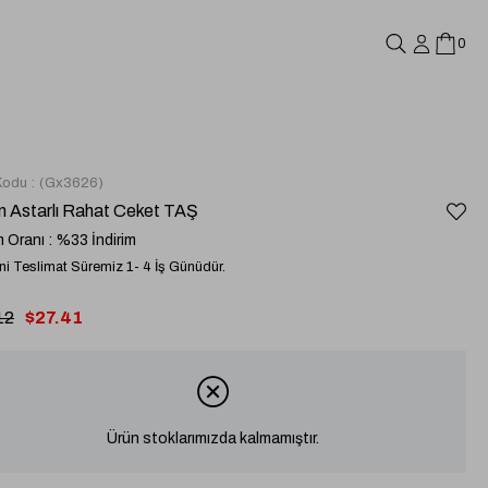
0
Kodu
(Gx3626)
n Astarlı Rahat Ceket TAŞ
m Oranı
:
%
33
İndirim
i Teslimat Süremiz 1- 4 İş Günüdür.
12
$27.41
Ürün stoklarımızda kalmamıştır.