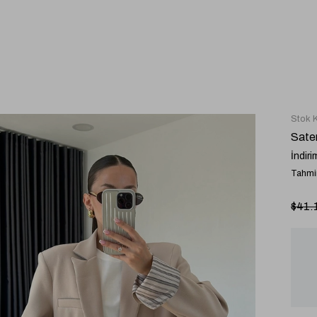
Stok 
Sate
İndiri
Tahmin
$41.