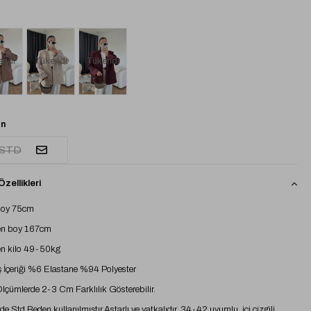
Tükendi
endi
Tükendi
n
STD
zellikleri
boy 75cm
n boy 167cm
n kilo 49-50kg
İçeriği %6 Elastane %94 Polyester
 Ölçümlerde 2-3 Cm Farklılık Gösterebilir.
e Std Beden kullanılmıştır,Astarlı ve vatkalıdır. 34-42 uyumlu. içi çizgili