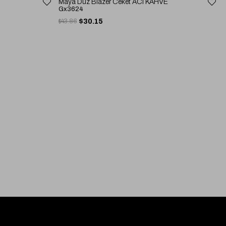
Maya Düz Blazer Ceket ACI KAHVE
Gx3624
$43.86
$30.15