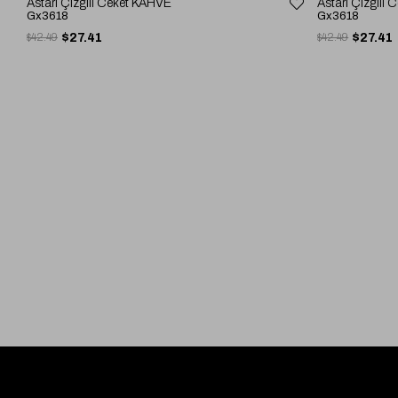
Astarı Çizgili Ceket KAHVE
Astarı Çizgili
Gx3618
Gx3618
$42.49
$27.41
$42.49
$27.41