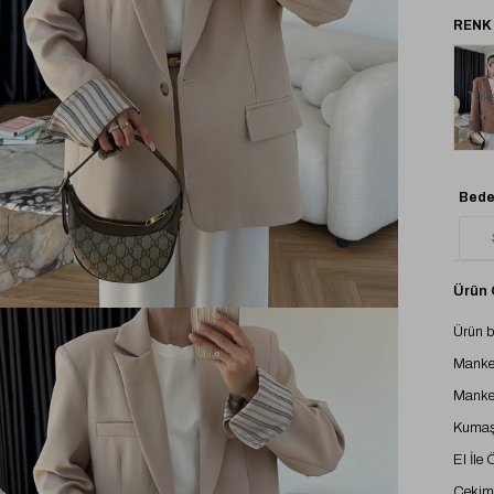
Tük
Bede
Ürün Ö
Ürün 
Manke
Manke
Kumaş 
El İle
Çekimd