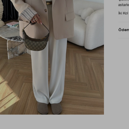
astarlıd
İki Ko
Ödeme