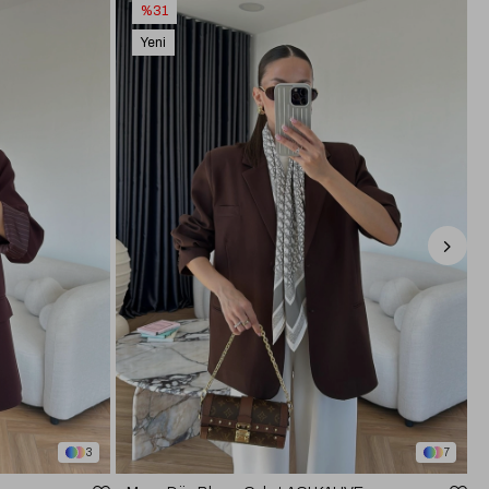
%31
Yeni
Ürün
3
7