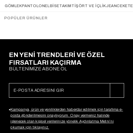
Flora Puantiyeli Şifon Etek
Parçalı Premium Etek BEJ
GÖMLEK
PANTOLON
ELBİSE
TAKIM
TIŞÖRT VE İÇLIK
JEAN
CEKET
ACI KAHVE
Gx4242
Gx4300
$32.89
$16.43
$35.63
POPÜLER ÜRÜNLER
Sepette %20
İndirim
$28,50
EN YENİ TRENDLERİ VE ÖZEL
FIRSATLARI KAÇIRMA
BÜLTENİMİZE ABONE OL
Kampanya, ürün ve yeniliklerden haberdar edilmek için tarafıma e-
posta gönderilmesini onaylıyorum. Onay vermeniz halinde
işlenecek olan kişisel verilerinize yönelik Aydınlatma Metni’ni
okumak için tıklayınız.