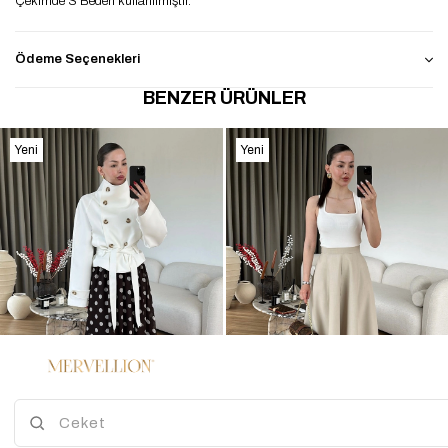
Çekimde S Beden kullanılmıştır.
Ödeme Seçenekleri
BENZER ÜRÜNLER
Yeni
Yeni
Ürün
Ürün
%50
2
3