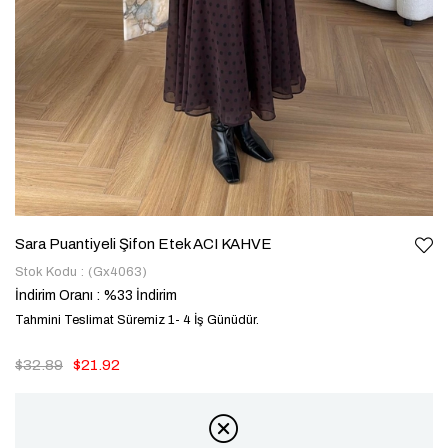
Sara Puantiyeli Şifon Etek ACI KAHVE
Stok Kodu
(Gx4063)
İndirim Oranı
:
%
33
İndirim
Tahmini Teslimat Süremiz 1- 4 İş Günüdür.
$32.89
$21.92