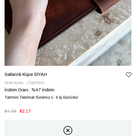
Sallantılı Küpe SİYAH
Stok Kodu
(Ta0024)
İndirim Oranı
:
%
47
İndirim
Tahmini Teslimat Süremiz 1- 4 İş Günüdür.
$4.09
$2.17