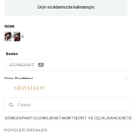
Ürün stoklarımızda kalmamıştır.
Tükendi
Tükendi
Beden
STANDART
Ürün Özellikleri
Hijyen açısından aksesuarlarımızda iade ve değişim
bulunmamaktadır,su,parfüm gibi etkenlere maruz kalmadığı sürece
ürünlerimizde kararma ve bozulma olmaz.Ayrıca teninizin bijuteri,kaplama
ürünleri kullanmaya uygun olması gerekmektedir.(bazı tenlerin karartma
yaptığı unutulmamalıdır.)
GÖMLEK
PANTOLON
ELBİSE
TAKIM
TIŞÖRT VE İÇLIK
JEAN
CEKET
POPÜLER ÜRÜNLER