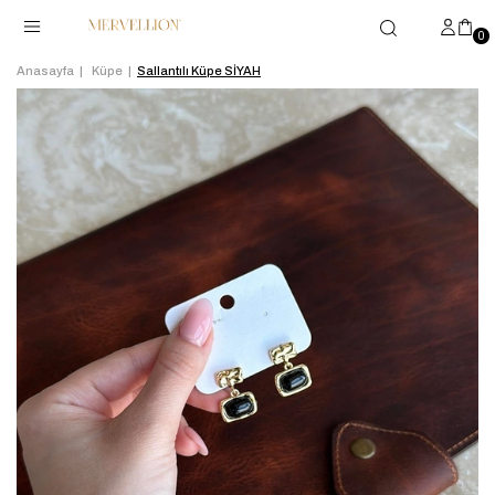
0
Anasayfa
Küpe
Sallantılı Küpe SİYAH