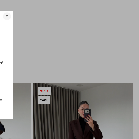
%43
Yeni
Ürün