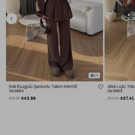
3
Atkılı Üçlü T
Beli Büzgülü Şardonlu Takım KAHVE
Gx3963
Gx3864
$52.09
$27.41
$79.53
$43.86