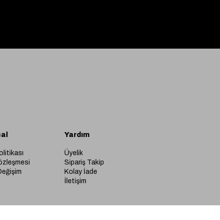
al
Yardım
olitikası
Üyelik
özleşmesi
Sipariş Takip
Değişim
Kolay İade
İletişim