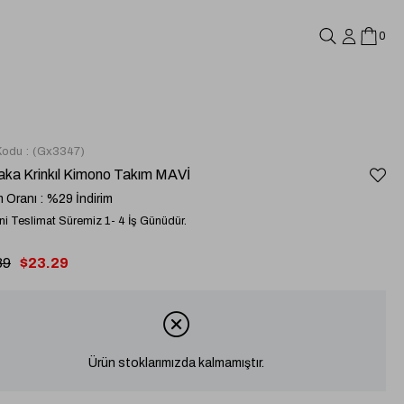
0
Kodu
(Gx3347)
aka Krinkıl Kimono Takım MAVİ
m Oranı
:
%
29
İndirim
i Teslimat Süremiz 1- 4 İş Günüdür.
89
$23.29
Ürün stoklarımızda kalmamıştır.