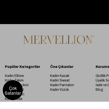
Popüler Kategoriler
Öne Çıkanlar
Kurums
Kadın Elbise
Kadın Kazak
Gizlilik P
Kadın Takım
Kadın Sweat
Üyelik S
Kadın Trençkot
Kadın Pantalon
İade ve 
Çok
Kadın Ceket
Kadın Yüzük
Blog
Satanlar
Kadın Kaban
Kadın Yelek
Kadın Hırka
Kadın Kaban