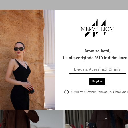
BENZER ÜRÜNLER
%41
Yeni
Ürün