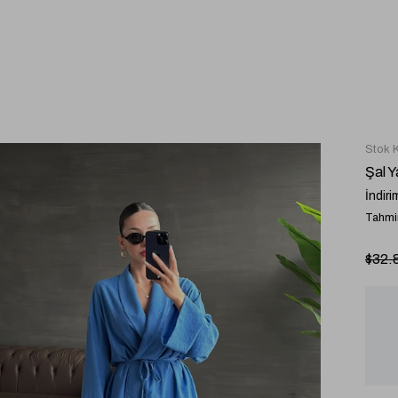
Stok 
Şal Y
İndiri
Tahmin
$32.