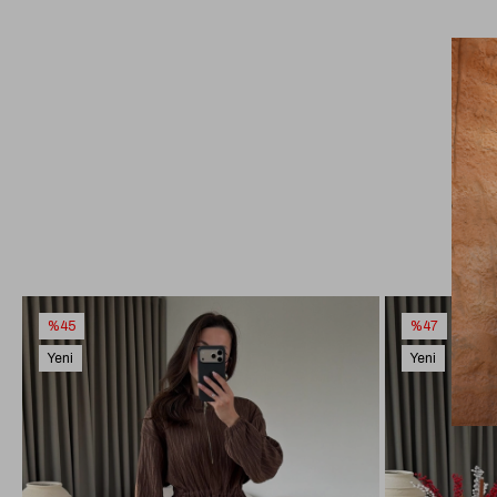
%45
%47
Yeni
Yeni
Ürün
Ürün