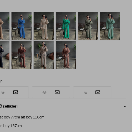
endi
Tükendi
Tükendi
Tükendi
Tükendi
Tükendi
endi
Tükendi
Tükendi
Tükendi
n
S
M
L
zellikleri
st boy 77cm alt boy 110cm
n boy 167cm