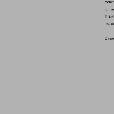
Manke
Kumaş 
El İle
Çekimd
Ödeme