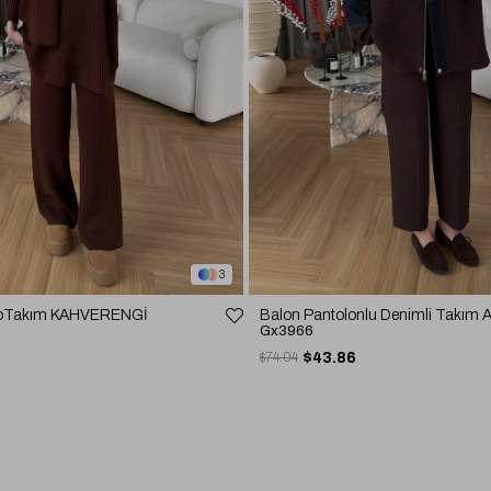
3
rikoTakım KAHVERENGİ
Balon Pantolonlu Denimli Takım
Gx3966
$74.04
$43.86