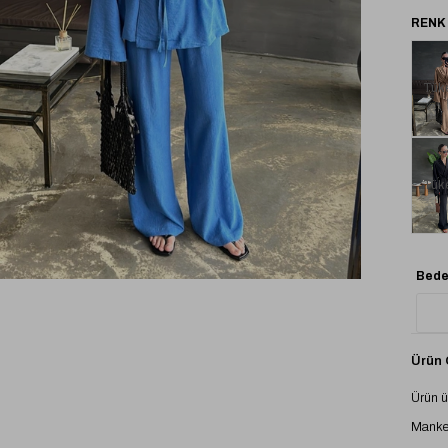
Tük
Tük
Bede
Ürün Ö
Ürün ü
Manke