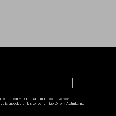
haberdar edilmek için tarafıma e-posta gönderilmesini
e işlenecek olan kişisel verilerinize yönelik Aydınlatma