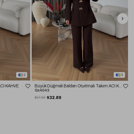
2
3
 ACI KAHVE
Büyük Düğmeli Belden Oturtmalı Takım ACI KAHVE
Gx4043
$57.58
$32.89