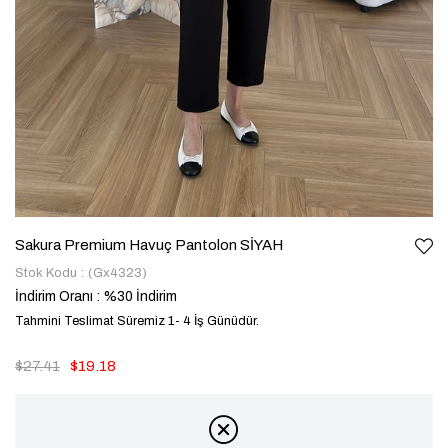
Sakura Premium Havuç Pantolon SİYAH
Stok Kodu
(Gx4323)
İndirim Oranı
:
%
30
İndirim
Tahmini Teslimat Süremiz 1- 4 İş Günüdür.
$27.41
$19.18