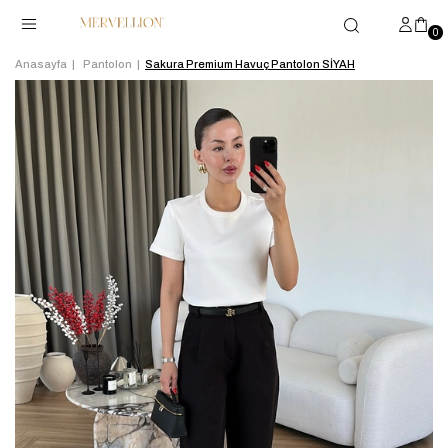
0
Anasayfa
Pantolon
Sakura Premium Havuç Pantolon SİYAH