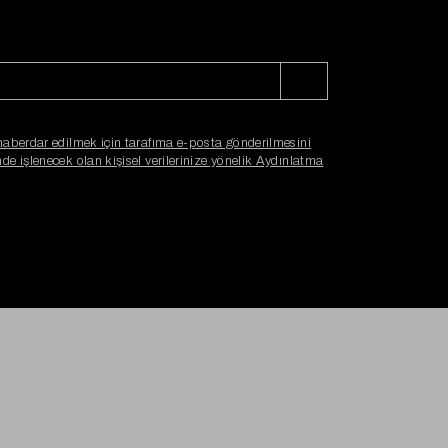
haberdar edilmek için tarafıma e-posta gönderilmesini
e işlenecek olan kişisel verilerinize yönelik Aydınlatma