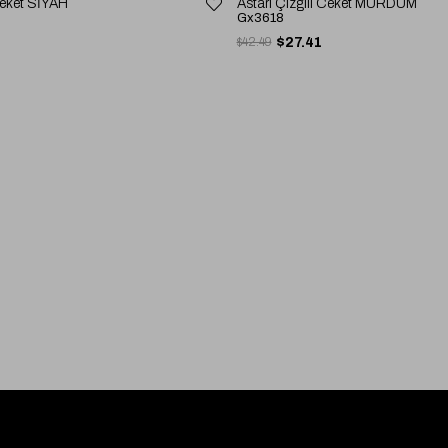
 Ceket SİYAH
Astarı Çizgili Ceket MÜRDÜM
Gx3618
$42.49
$27.41