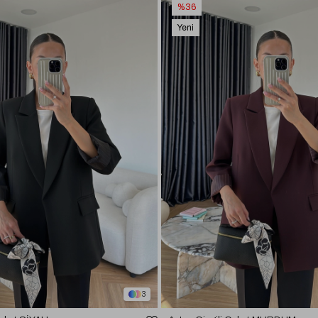
%36
Yeni
Ürün
3