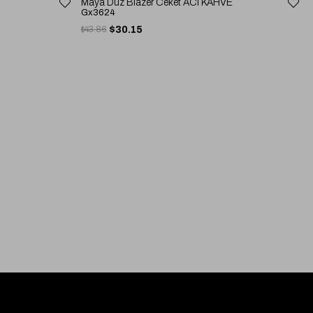
Maya Düz Blazer Ceket ACI KAHVE
Gx3624
$43.86
$30.15