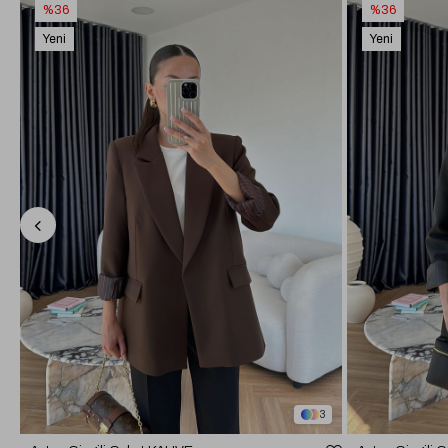
%36
%36
Yeni
Yeni
Ürün
Ürün
3