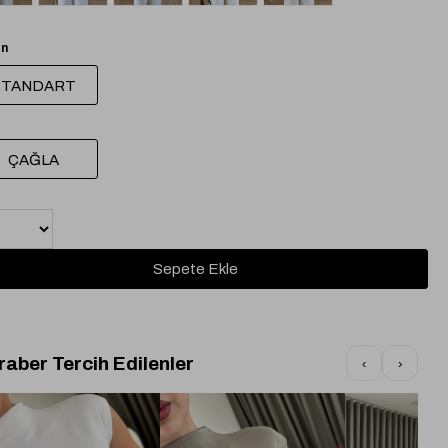
n
STANDART
ÇAĞLA
raber Tercih Edilenler
‹
›