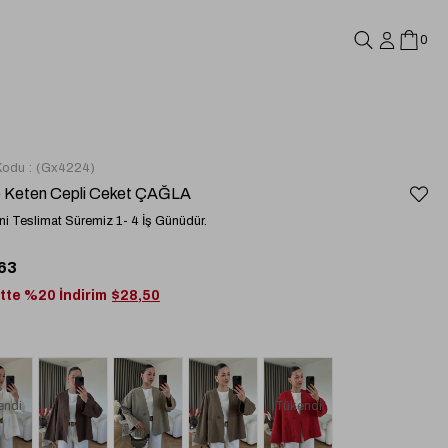
0
Kodu
(Gx4224)
 Keten Cepli Ceket ÇAĞLA
i Teslimat Süremiz 1- 4 İş Günüdür.
63
tte %20 İndirim
$28,50
endi
Tükendi