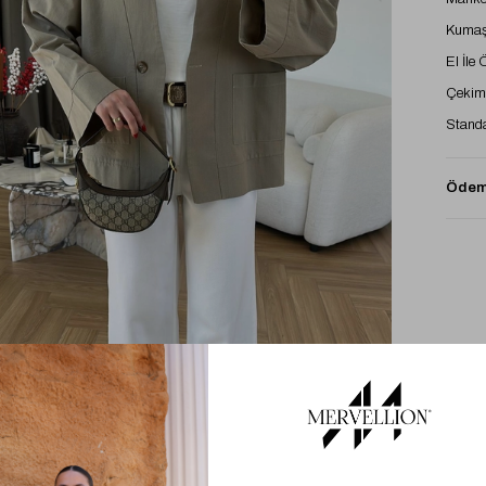
Kumaş
El İle
Çekimd
Standa
Ödeme