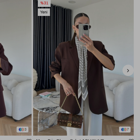
%31
Yeni
Ürün
3
7