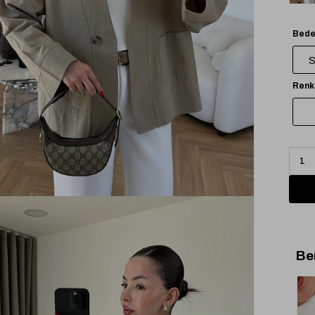
Bede
Renk
Be