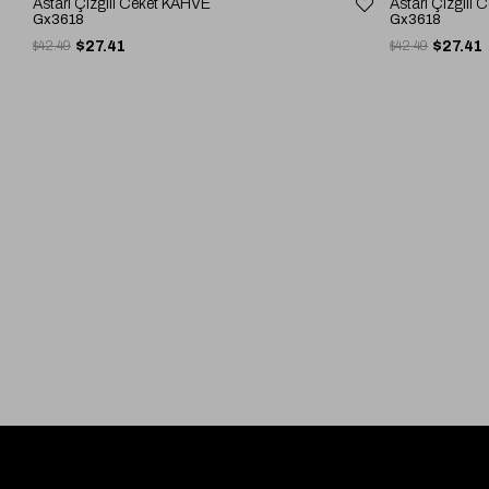
Astarı Çizgili Ceket KAHVE
Astarı Çizgili
Gx3618
Gx3618
$42.49
$27.41
$42.49
$27.41