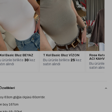
 Kol Basic Bluz BEYAZ
T Kol Basic Bluz VİZON
Rose Keten Ce
ACI KAHVE
 ürünle birlikte
30
kez
Bu ürünle birlikte
25
kez
Bu ürünle birl
tın alındı
satın alındı
satın alındı
zellikleri
oy 63cm göğüs ölçüsü 60cm'dir.
n boy 167cm
n kilo 49-50kg