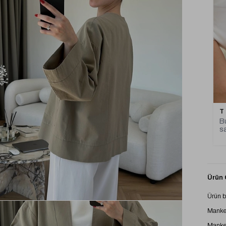
T
Bu
sa
Ürün Ö
Ürün b
Manke
Manke