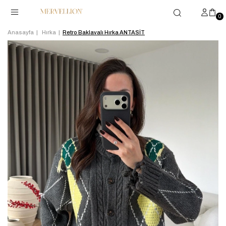
0
Anasayfa
Hırka
Retro Baklavalı Hırka ANTASİT