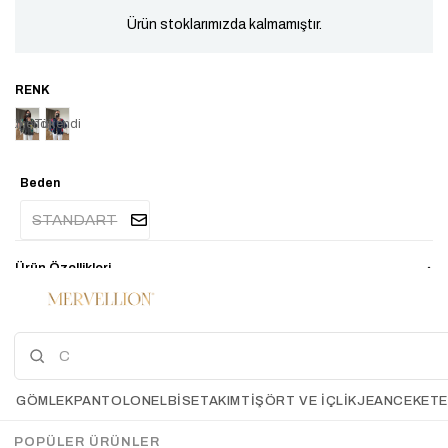
Ürün stoklarımızda kalmamıştır.
Tükendi
Tükendi
Beden
STANDART
Ürün Özellikleri
GÖMLEK
PANTOLON
ELBİSE
TAKIM
TIŞÖRT VE İÇLIK
JEAN
CEKET
POPÜLER ÜRÜNLER