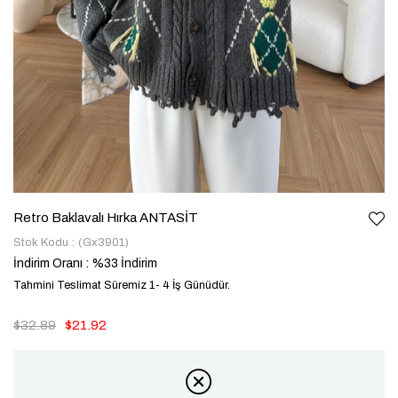
Retro Baklavalı Hırka ANTASİT
Stok Kodu
(Gx3901)
İndirim Oranı
:
%
33
İndirim
Tahmini Teslimat Süremiz 1- 4 İş Günüdür.
$32.89
$21.92