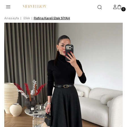
0
Anasayfa
Etek
Refina Kareli Etek SİYAH