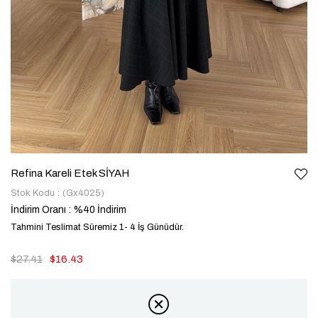
Refina Kareli Etek SİYAH
Stok Kodu
(Gx4025)
İndirim Oranı
:
%
40
İndirim
Tahmini Teslimat Süremiz 1- 4 İş Günüdür.
$27.41
$16.43