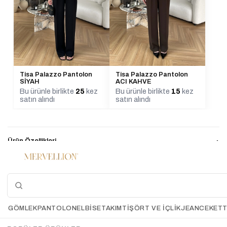
Tisa Palazzo Pantolon
Tisa Palazzo Pantolon
ACI KAHVE
SİYAH
Bu ürünle birlikte
15
kez
Bu ürünle birlikte
25
kez
satın alındı
satın alındı
Ürün Özellikleri
Ürün boy 190cm En 49cm
Manken boy 167cm
Manken kilo 49-50kg
El İle Ölçümlerde 2-3 Cm Farklılık Gösterebilir.
GÖMLEK
PANTOLON
ELBİSE
TAKIM
TIŞÖRT VE İÇLIK
JEAN
CEKET