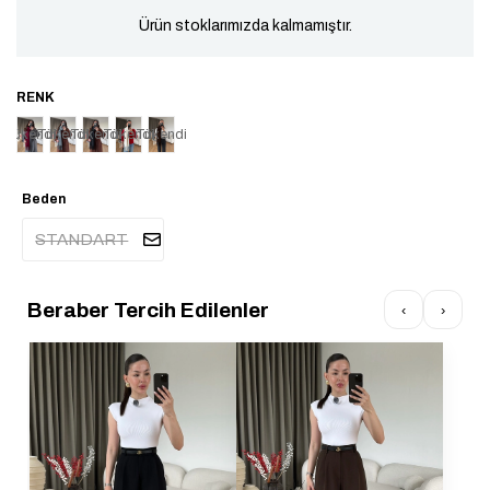
Ürün stoklarımızda kalmamıştır.
Tükendi
Tükendi
Tükendi
Tükendi
Tükendi
Beden
STANDART
Beraber Tercih Edilenler
‹
›