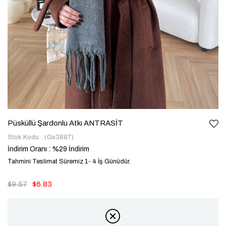
Püsküllü Şardonlu Atkı ANTRASİT
Stok Kodu
(Gx3887)
İndirim Oranı
:
%
29
İndirim
Tahmini Teslimat Süremiz 1- 4 İş Günüdür.
$9.57
$6.83