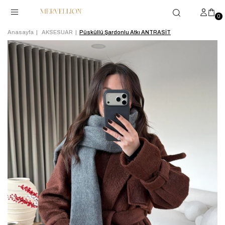
0
Anasayfa
AKSESUAR
Püsküllü Şardonlu Atkı ANTRASİT