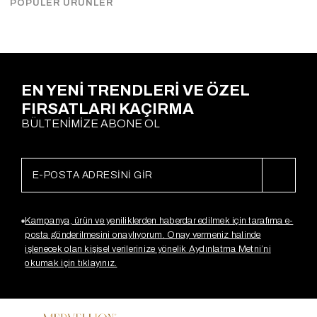
POPÜLER ÜRÜNLER
Ödeme Seçenekleri
EN YENİ TRENDLERİ VE ÖZEL
FIRSATLARI KAÇIRMA
BÜLTENİMİZE ABONE OL
Kampanya, ürün ve yeniliklerden haberdar edilmek için tarafıma e-
posta gönderilmesini onaylıyorum. Onay vermeniz halinde
işlenecek olan kişisel verilerinize yönelik Aydınlatma Metni’ni
okumak için tıklayınız.