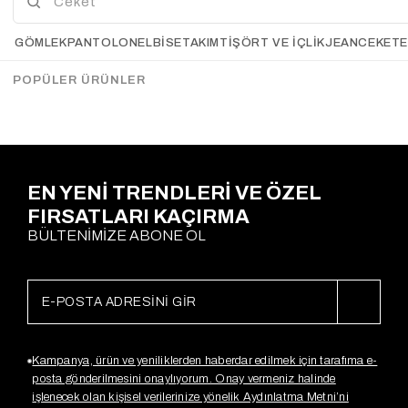
Vatkalı Bağlamalı Ekoseli
Botwing Çıtçıtlı Gömlek
GÖMLEK
PANTOLON
ELBİSE
TAKIM
TIŞÖRT VE İÇLIK
JEAN
CEKET
Gömlek RENKLİ
KIRMIZI
Gx3994
Gx4153
$30.15
$16.43
$31.52
POPÜLER ÜRÜNLER
Sepette %20
İndirim
$25,22
EN YENİ TRENDLERİ VE ÖZEL
FIRSATLARI KAÇIRMA
BÜLTENİMİZE ABONE OL
Kampanya, ürün ve yeniliklerden haberdar edilmek için tarafıma e-
posta gönderilmesini onaylıyorum. Onay vermeniz halinde
işlenecek olan kişisel verilerinize yönelik Aydınlatma Metni’ni