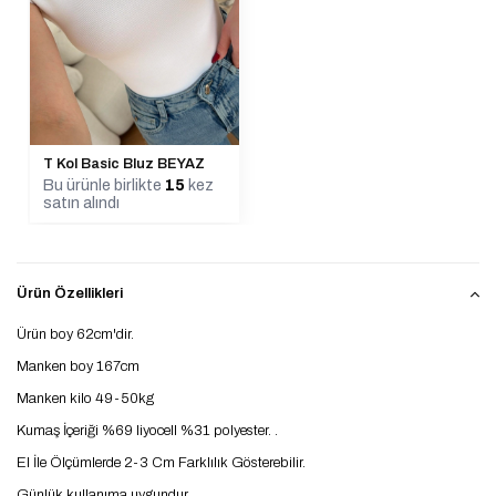
T Kol Basic Bluz BEYAZ
Bu ürünle birlikte
15
kez
satın alındı
Ürün Özellikleri
Ürün boy 62cm'dir.
Manken boy 167cm
Manken kilo 49-50kg
Kumaş İçeriği %69 liyocell %31 polyester. .
El İle Ölçümlerde 2-3 Cm Farklılık Gösterebilir.
Günlük kullanıma uygundur.