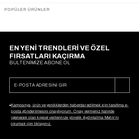
Gx2670
Gx3279
$30.15
$38.38
POPÜLER ÜRÜNLER
Sepette %20
Sepette %20
İndirim
$24,12
İndirim
$30,70
EN YENİ TRENDLERİ VE ÖZEL
FIRSATLARI KAÇIRMA
BÜLTENİMİZE ABONE OL
Kampanya, ürün ve yeniliklerden haberdar edilmek için tarafıma e-
posta gönderilmesini onaylıyorum. Onay vermeniz halinde
işlenecek olan kişisel verilerinize yönelik Aydınlatma Metni’ni
okumak için tıklayınız.