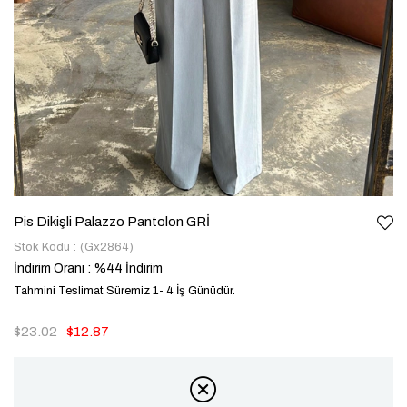
Pis Dikişli Palazzo Pantolon GRİ
Stok Kodu
(Gx2864)
İndirim Oranı
:
%
44
İndirim
Tahmini Teslimat Süremiz 1- 4 İş Günüdür.
$23.02
$12.87