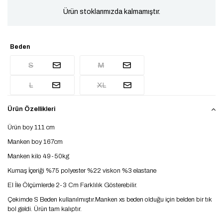
Ürün stoklarımızda kalmamıştır.
Beden
S
M
L
XL
Ürün Özellikleri
Ürün boy 111 cm
Manken boy 167cm
Manken kilo 49-50kg
Kumaş İçeriği %75 polyester %22 viskon %3 elastane
El İle Ölçümlerde 2-3 Cm Farklılık Gösterebilir.
Çekimde S Beden kullanılmıştır.Manken xs beden olduğu için belden bir tık
bol geldi. Ürün tam kalıptır.