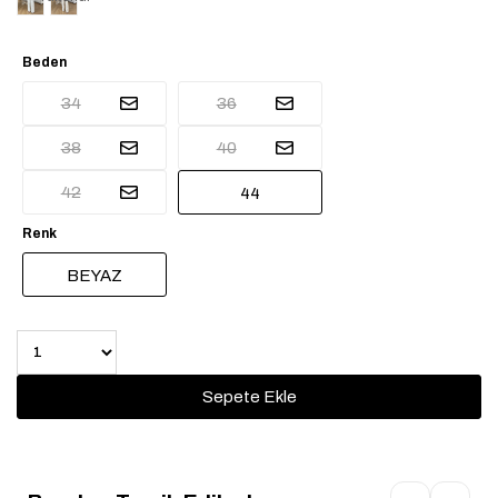
Beden
34
36
38
40
42
44
Renk
BEYAZ