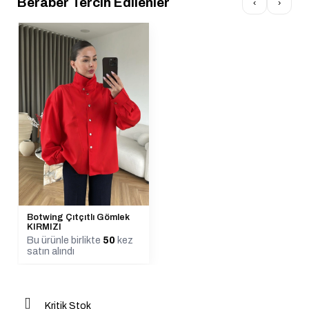
Beraber Tercih Edilenler
‹
›
Botwing Çıtçıtlı Gömlek
KIRMIZI
Bu ürünle birlikte
50
kez
satın alındı
Kritik Stok