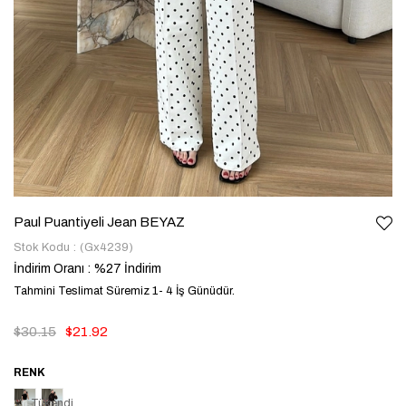
Paul Puantiyeli Jean BEYAZ
Stok Kodu
(Gx4239)
İndirim Oranı
:
%
27
İndirim
Tahmini Teslimat Süremiz 1- 4 İş Günüdür.
$30.15
$21.92
Tükendi