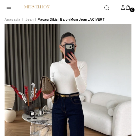
0
Anasayfa
Jean
Paçası Dikişli Balon Mom Jean LACİVERT