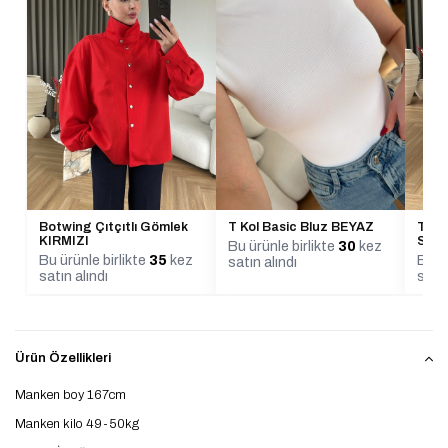
Botwing Çıtçıtlı Gömlek
T Kol Basic Bluz BEYAZ
Tisa
KIRMIZI
SİY
Bu ürünle birlikte
30
kez
Bu ürünle birlikte
35
kez
Bu ür
satın alındı
satın alındı
satın
Ürün Özellikleri
Manken boy 167cm
Manken kilo 49-50kg