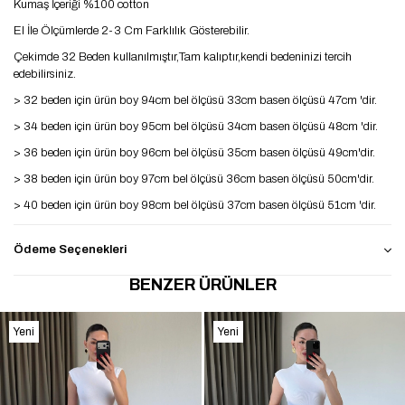
Kumaş İçeriği %100 cotton
El İle Ölçümlerde 2-3 Cm Farklılık Gösterebilir.
Çekimde 32 Beden kullanılmıştır,Tam kalıptır,kendi bedeninizi tercih
edebilirsiniz.
> 32 beden için ürün boy 94cm bel ölçüsü 33cm basen ölçüsü 47cm 'dir.
> 34 beden için ürün boy 95cm bel ölçüsü 34cm basen ölçüsü 48cm 'dir.
> 36 beden için ürün boy 96cm bel ölçüsü 35cm basen ölçüsü 49cm'dir.
> 38 beden için ürün boy 97cm bel ölçüsü 36cm basen ölçüsü 50cm'dir.
> 40 beden için ürün boy 98cm bel ölçüsü 37cm basen ölçüsü 51cm 'dir.
> 42 beden için ürün boy 99cm bel ölçüsü 38cm basen ölçüsü 52cm 'dir.
Ödeme Seçenekleri
BENZER ÜRÜNLER
Yeni
Yeni
Ürün
Ürün