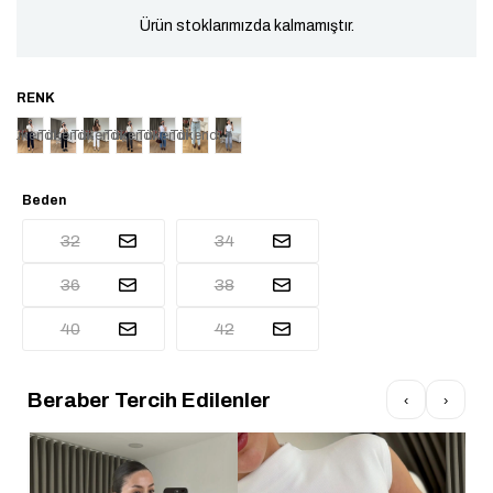
Ürün stoklarımızda kalmamıştır.
Tükendi
Tükendi
Tükendi
Tükendi
Tükendi
Tükendi
Beden
32
34
36
38
40
42
Beraber Tercih Edilenler
‹
›