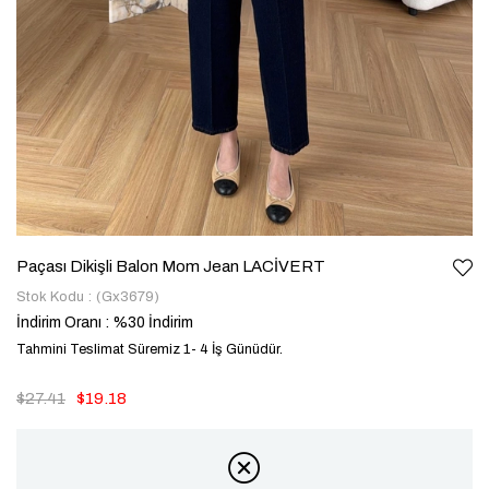
Paçası Dikişli Balon Mom Jean LACİVERT
Stok Kodu
(Gx3679)
İndirim Oranı
:
%
30
İndirim
Tahmini Teslimat Süremiz 1- 4 İş Günüdür.
$27.41
$19.18