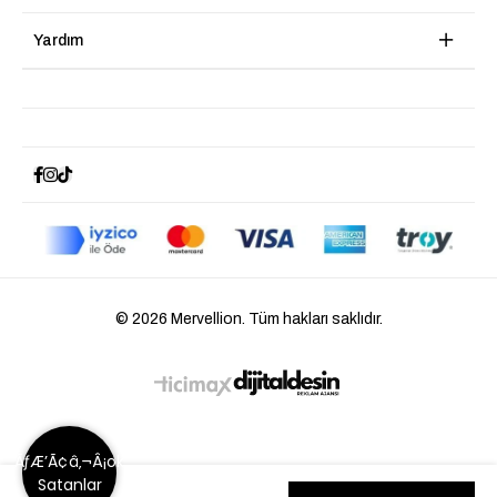
Yardım
© 2026 Mervellion. Tüm hakları saklıdır.
ÃƒÆ’Ã¢â‚¬Â¡ok
Satanlar