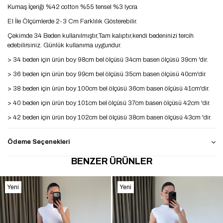
Kumaş İçeriği %42 cotton %55 tensel %3 lycra
El İle Ölçümlerde 2-3 Cm Farklılık Gösterebilir.
Çekimde 34 Beden kullanılmıştır,Tam kalıptır,kendi bedeninizi tercih
edebilirsiniz. Günlük kullanıma uygundur.
> 34 beden için ürün boy 98cm bel ölçüsü 34cm basen ölçüsü 39cm 'dir.
> 36 beden için ürün boy 99cm bel ölçüsü 35cm basen ölçüsü 40cm'dir.
> 38 beden için ürün boy 100cm bel ölçüsü 36cm basen ölçüsü 41cm'dir.
> 40 beden için ürün boy 101cm bel ölçüsü 37cm basen ölçüsü 42cm 'dir.
> 42 beden için ürün boy 102cm bel ölçüsü 38cm basen ölçüsü 43cm 'dir.
Ödeme Seçenekleri
BENZER ÜRÜNLER
Yeni
Yeni
Ürün
Ürün