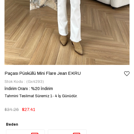
Paçası Püsküllü Mini Flare Jean EKRU
Stok Kodu
(Gx4293)
İndirim Oranı
:
%
20
İndirim
Tahmini Teslimat Süremiz 1- 4 İş Günüdür.
$34.26
$27.41
Beden