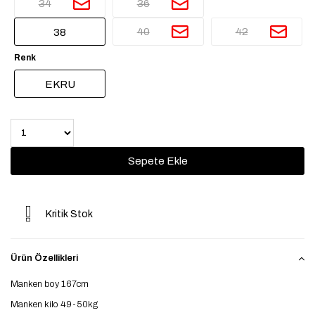
34
36
40
42
38
Renk
EKRU
Kritik Stok
Ürün Özellikleri
Manken boy 167cm
Manken kilo 49-50kg