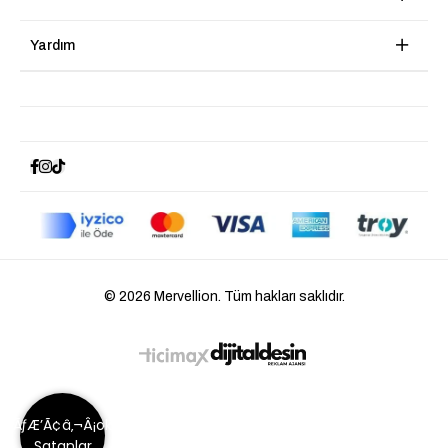
Yardım
© 2026 Mervellion. Tüm hakları saklıdır.
ÃƒÆ’Ã¢â‚¬Â¡ok
Satanlar