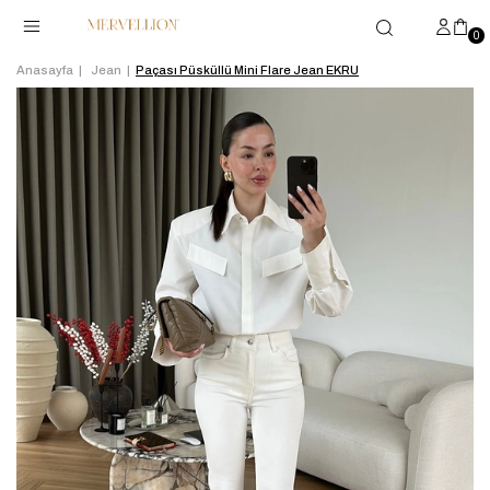
0
Anasayfa
Jean
Paçası Püsküllü Mini Flare Jean EKRU