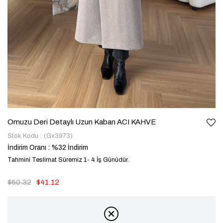
Omuzu Deri Detaylı Uzun Kaban ACI KAHVE
Stok Kodu
(Gx3973)
İndirim Oranı
:
%
32
İndirim
Tahmini Teslimat Süremiz 1- 4 İş Günüdür.
$60.32
$41.12