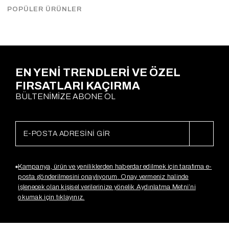
Çekimde S Beden kullanılmıştır.
POPÜLER ÜRÜNLER
Ödeme Seçenekleri
EN YENİ TRENDLERİ VE ÖZEL
FIRSATLARI KAÇIRMA
BÜLTENİMİZE ABONE OL
Kampanya, ürün ve yeniliklerden haberdar edilmek için tarafıma e-
posta gönderilmesini onaylıyorum. Onay vermeniz halinde
işlenecek olan kişisel verilerinize yönelik Aydınlatma Metni’ni
okumak için tıklayınız.