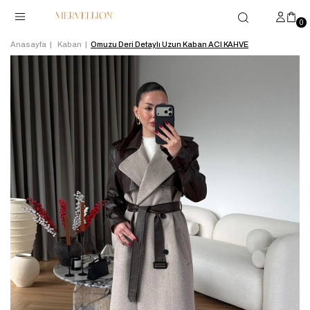
0
Anasayfa
Kaban
Omuzu Deri Detaylı Uzun Kaban ACI KAHVE