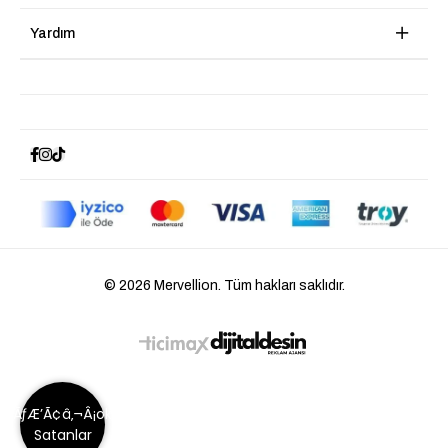
Yardım
© 2026 Mervellion. Tüm hakları saklıdır.
ÃƒÆ’Ã¢â‚¬Â¡ok
Satanlar