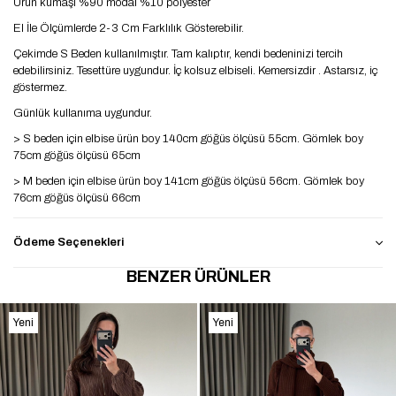
Ürün kumaşı %90 modal %10 polyester
El İle Ölçümlerde 2-3 Cm Farklılık Gösterebilir.
Çekimde S Beden kullanılmıştır. Tam kalıptır, kendi bedeninizi tercih
edebilirsiniz. Tesettüre uygundur. İç kolsuz elbiseli. Kemersizdir . Astarsız, iç
göstermez.
Günlük kullanıma uygundur.
> S beden için elbise ürün boy 140cm göğüs ölçüsü 55cm. Gömlek boy
75cm göğüs ölçüsü 65cm
> M beden için elbise ürün boy 141cm göğüs ölçüsü 56cm. Gömlek boy
76cm göğüs ölçüsü 66cm
> L beden için elbise ürün boy 142cm göğüs ölçüsü 57cm. Gömlek boy
77cm göğüs ölçüsü 67cm
Ödeme Seçenekleri
BENZER ÜRÜNLER
Yeni
Yeni
Ürün
Ürün