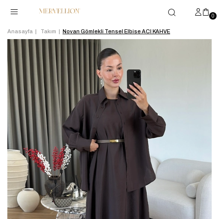
0
Anasayfa
Takım
Novan Gömlekli Tensel Elbise ACI KAHVE