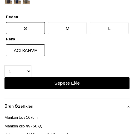
Beden
S
M
L
Renk
ACI KAHVE
Ürün Özellikleri
Manken boy 167cm
Manken kilo 49-50kg