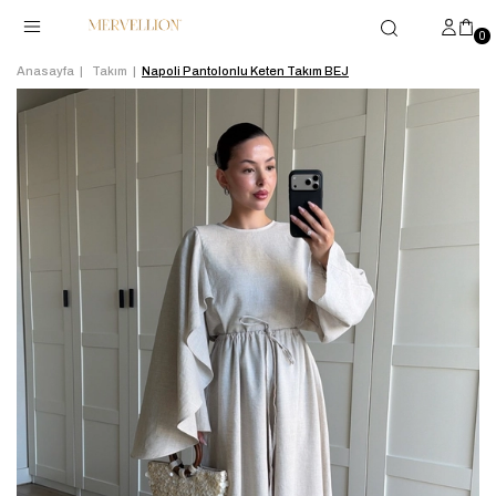
0
Anasayfa
Takım
Napoli Pantolonlu Keten Takım BEJ