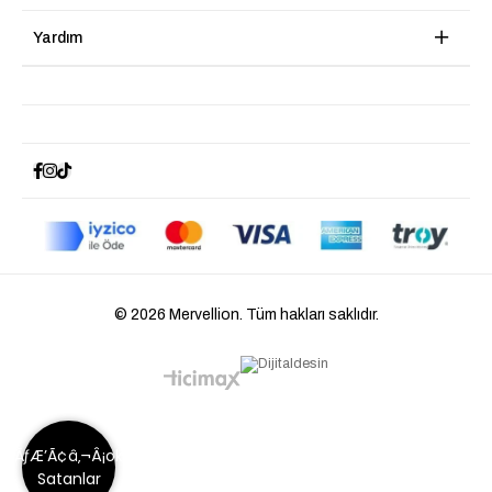
Yardım
© 2026 Mervellion. Tüm hakları saklıdır.
ÃƒÆ’Ã¢â‚¬Â¡ok
Satanlar