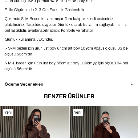
Ürün kumaşı %50 pamuk %15 likra %35 polyester
El İle Ölçümlerde 2-3 Cm Farklılık Gösterebilir.
Çekimde S-M Beden kullanılmıştır. Tam kalıptır, kendi bedeninizi
alabilirsiniz. Tesettüre uygudur. Günlük olarak kullanım sağlayabilirsiniz.
bel lastiklidir, ayarlanabilir iplidir. Konforlu ve rahattır.
Günlük kullanıma uygundur.
> S-M beden için ürün üst boy 64cm alt boy 109cm göğüs ölçüsü 63 bel
ölçüsü 55cm'dir.
> M-L beden için ürün üst boy 65cm alt boy 109cm göğüs ölçüsü 64 bel
ölçüsü 56cm'dir.
> L-XL beden için ürün üst boy 66cm alt boy 109cm göğüs ölçüsü 65 bel
ölçüsü 57cm'dir.
Ödeme Seçenekleri
BENZER ÜRÜNLER
Yeni
Yeni
Ürün
Ürün