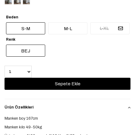
Beden
L-XL
S-M
M-L
Renk
BEJ
Ürün Özellikleri
Manken boy 167cm
Manken kilo 49-50kg