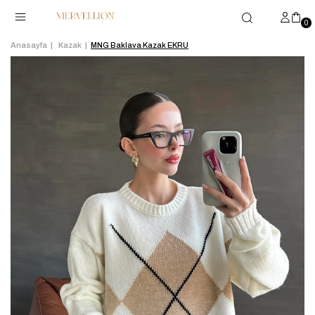
0
Anasayfa
Kazak
MNG Baklava Kazak EKRU