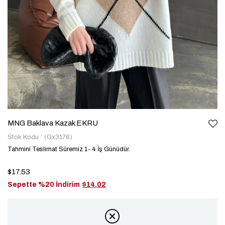
MNG Baklava Kazak EKRU
Stok Kodu
(Gx3176)
Tahmini Teslimat Süremiz 1- 4 İş Günüdür.
$17.53
Sepette %20 İndirim
$14,02