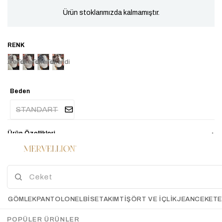
Ürün stoklarımızda kalmamıştır.
Tükendi
Tükendi
Tükendi
Tükendi
Beden
STANDART
Ürün Özellikleri
Ürün boy 64cm
Manken boy 167cm
Manken kilo 49-50kg
Kumaş İçeriği %50 likra %29 naylon %15 polyester %6 yün
GÖMLEK
PANTOLON
ELBİSE
TAKIM
TIŞÖRT VE İÇLIK
JEAN
CEKET
El İle Ölçümlerde 2-3 Cm Farklılık Gösterebilir.
POPÜLER ÜRÜNLER