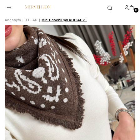
0
Anasayfa
FULAR
Mini Desenli Şal ACI KAHVE