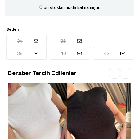
Ürün stoklarımızda kalmamıştır.
Beden
34
36
38
40
42
Beraber Tercih Edilenler
‹
›