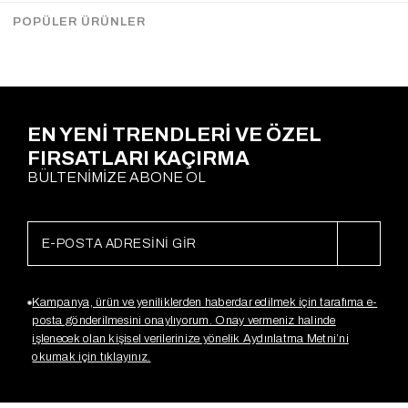
Gx4125
Gx4218
$30.15
$19.18
$32.89
$16.43
POPÜLER ÜRÜNLER
EN YENİ TRENDLERİ VE ÖZEL
FIRSATLARI KAÇIRMA
BÜLTENİMİZE ABONE OL
Kampanya, ürün ve yeniliklerden haberdar edilmek için tarafıma e-
posta gönderilmesini onaylıyorum. Onay vermeniz halinde
işlenecek olan kişisel verilerinize yönelik Aydınlatma Metni’ni
okumak için tıklayınız.