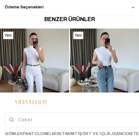
Ödeme Seçenekleri
BENZER ÜRÜNLER
Yeni
Yeni
Ürün
Ürün
%36
%50
2
Rubra Likralı Palazzo Jean
Porte Kemerli Straight Jean
GÖMLEK
PANTOLON
ELBİSE
TAKIM
TIŞÖRT VE İÇLIK
JEAN
CEKET
BEYAZ
MAVİ