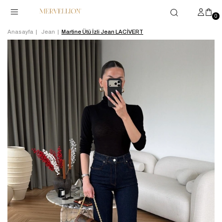
0
Anasayfa
Jean
Martine Ütü İzli Jean LACİVERT