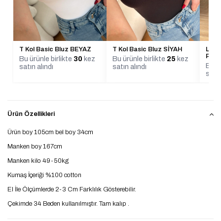
T Kol Basic Bluz BEYAZ
T Kol Basic Bluz SİYAH
Lena 
Pant
Bu ürünle birlikte
30
kez
Bu ürünle birlikte
25
kez
Bu ür
satın alındı
satın alındı
satın
Ürün Özellikleri
Ürün boy 105cm bel boy 34cm
Manken boy 167cm
Manken kilo 49-50kg
Kumaş İçeriği %100 cotton
El İle Ölçümlerde 2-3 Cm Farklılık Gösterebilir.
Çekimde 34 Beden kullanılmıştır. Tam kalıp .