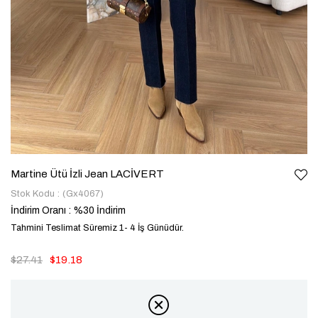
Martine Ütü İzli Jean LACİVERT
Stok Kodu
(Gx4067)
İndirim Oranı
:
%
30
İndirim
Tahmini Teslimat Süremiz 1- 4 İş Günüdür.
$27.41
$19.18