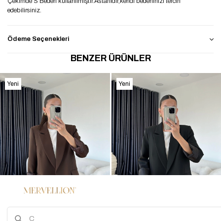
Çekimde S Beden kullanılmıştır.Astarlıdır,kendi bedeninizi tercih
edebilirsiniz.
Ödeme Seçenekleri
BENZER ÜRÜNLER
Yeni
Yeni
Ürün
Ürün
%36
%36
3
3