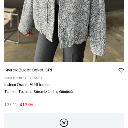
Kıvırcık Buklet Ceket GRİ
Stok Kodu
(Gx2598)
İndirim Oranı
:
%
56
İndirim
Tahmini Teslimat Süremiz 1- 4 İş Günüdür.
$27.41
$12.04