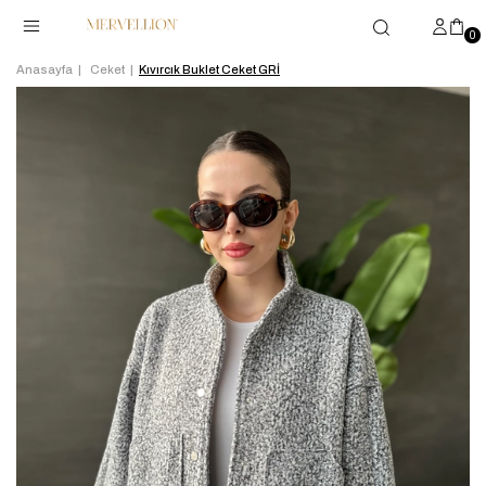
0
Anasayfa
Ceket
Kıvırcık Buklet Ceket GRİ