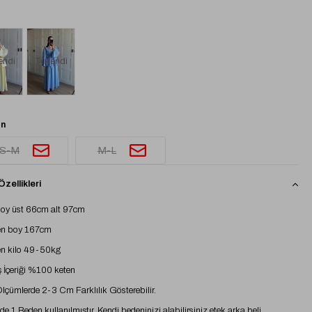
endi
Tükendi
n
S-M
M-L
zellikleri
oy üst 66cm alt 97cm
n boy 167cm
n kilo 49-50kg
İçeriği %100 keten
 Ölçümlerde 2-3 Cm Farklılık Gösterebilir.
e 1 Beden kullanılmıştır. Kendi bedeninizi alabilirsiniz,etek arka beli