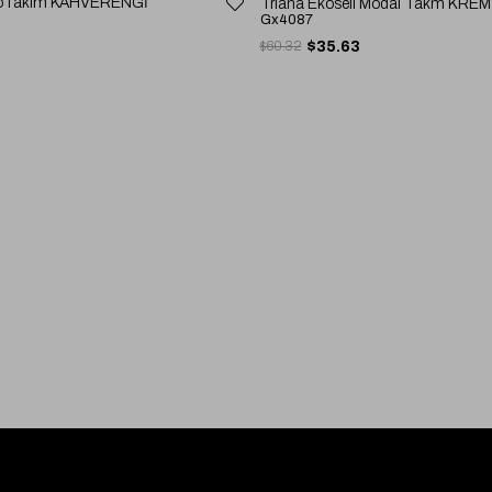
rikoTakım KAHVERENGİ
Triana Ekoseli Modal Takm KREM
Gx4087
$60.32
$35.63