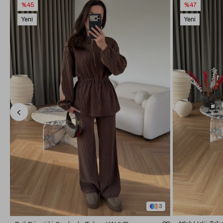
%45
%47
Yeni
Yeni
Ürün
Ürün
3