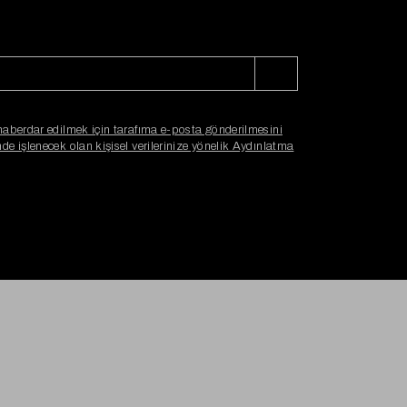
haberdar edilmek için tarafıma e-posta gönderilmesini
e işlenecek olan kişisel verilerinize yönelik Aydınlatma