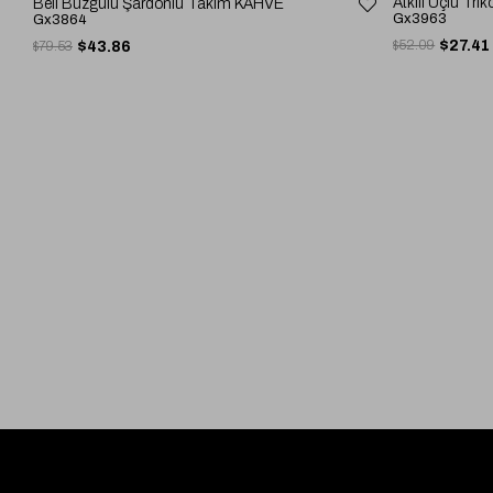
Atkılı Üçlü T
Beli Büzgülü Şardonlu Takım KAHVE
Gx3963
Gx3864
$52.09
$27.41
$79.53
$43.86