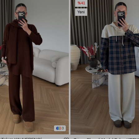
%41
Yeni
Ürün
3