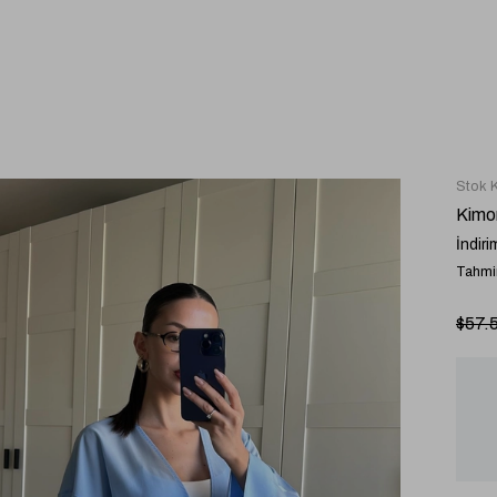
Stok 
Kimo
İndiri
Tahmin
$57.