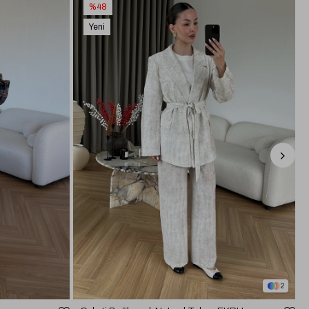
%48
Yeni
Ürün
2