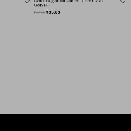
Ceketi Bağlamalı Naturel Takım EKRU
Gx4214
$68.55
$35.63