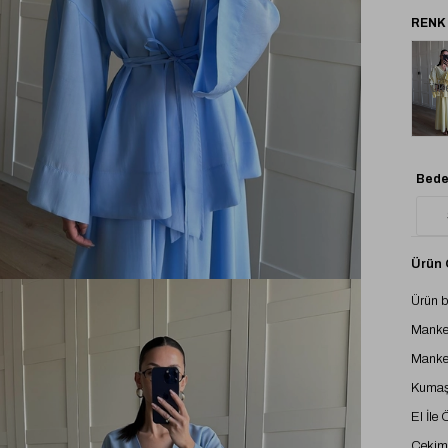
Tük
Bede
Ürün Ö
Ürün b
Manke
Manke
Kumaş 
El İle
Çekimd