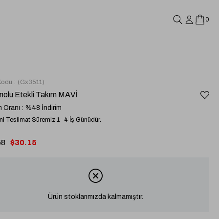
0
Kodu
(Gx3511)
nolu Etekli Takım MAVİ
m Oranı
:
%
48
İndirim
i Teslimat Süremiz 1- 4 İş Günüdür.
58
$30.15
Ürün stoklarımızda kalmamıştır.