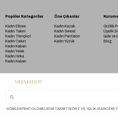
Popüler Kategoriler
Öne Çıkanlar
Kurums
Kadın Elbise
Kadın Kazak
Gizlilik P
Kadın Takım
Kadın Sweat
Üyelik S
Kadın Trençkot
Kadın Pantalon
İade ve 
Kadın Ceket
Kadın Yüzük
Blog
Kadın Kaban
Kadın Yelek
Kadın Hırka
Kadın Kaban
GÖMLEK
PANTOLON
ELBİSE
TAKIM
TIŞÖRT VE İÇLIK
JEAN
CEKET