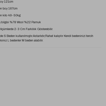
boy 121cm
n boy 167cm
n kilo 49-50kg
 bilgisi %78 Wool %22 Pamuk
 Ölçümlerde 2-3 Cm Farklılık Gösterebilir.
e S Beden kullanılmıştır.Astarlıdır,Rahat kalıptır Kendi bedeninizi tercih
rsiniz L bedenler M beden alabilir.