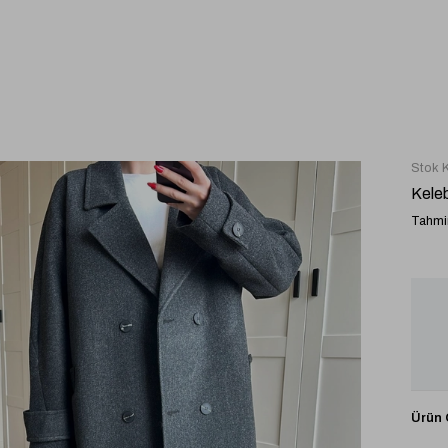
Stok 
Kele
Tahmin
Ürün Ö