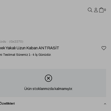
0
Kodu
(Gx2270)
bek Yakalı Uzun Kaban ANTRASİT
i Teslimat Süremiz 1- 4 İş Günüdür.
Ürün stoklarımızda kalmamıştır.
zellikleri