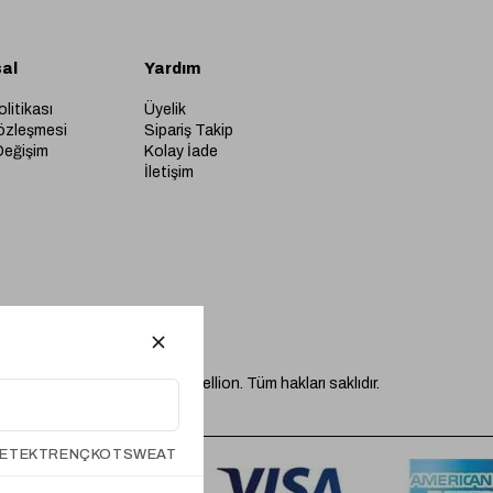
al
Yardım
olitikası
Üyelik
özleşmesi
Sipariş Takip
Değişim
Kolay İade
İletişim
© 2026 Mervellion. Tüm hakları saklıdır.
ETEK
TRENÇKOT
SWEAT