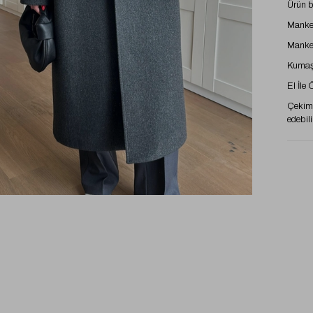
Ürün 
Manke
Manke
Kumaş
El İle
Çekimd
edebili