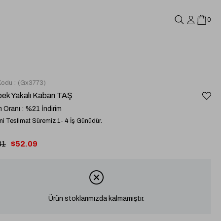
0
Kodu
(Gx3773)
bek Yakalı Kaban TAŞ
m Oranı
:
%
21
İndirim
i Teslimat Süremiz 1- 4 İş Günüdür.
81
$52.09
Ürün stoklarımızda kalmamıştır.