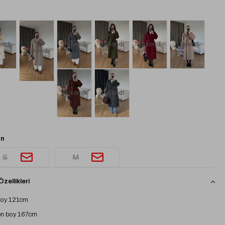
endi
Tükendi
Tükendi
Tükendi
Tükendi
Tükendi
Tükendi
Tükendi
n
S
M
zellikleri
boy 121cm
n boy 167cm