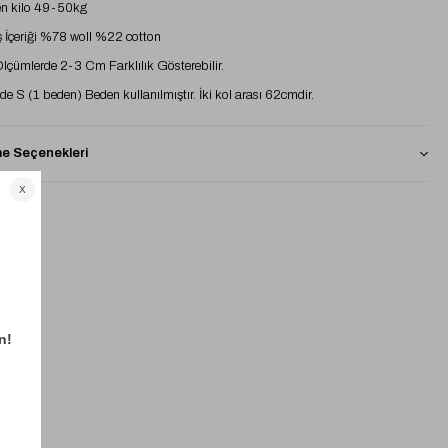
n kilo 49-50kg
İçeriği %78 woll %22 cotton
 Ölçümlerde 2-3 Cm Farklılık Gösterebilir.
e S (1 beden) Beden kullanılmıştır. İki kol arası 62cmdir.
 Seçenekleri