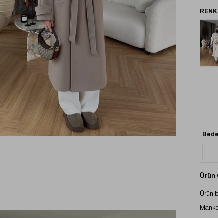
Tük
Bede
Ürün Ö
Ürün 
Manke