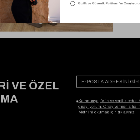
Rİ VE ÖZEL
RMA
Kampanya, ürün ve yeniliklerden 
onaylıyorum. Onay vermeniz halind
Metni’ni okumak için tıklayınız.