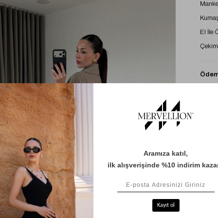
Manke
Kumaş 
El İle
Çekimd
Ödeme