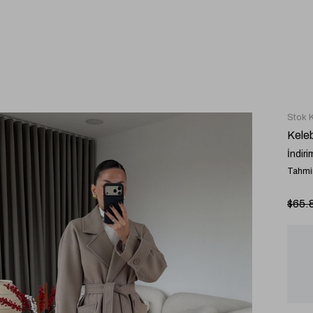
Stok 
Kele
İndiri
Tahmin
$65.