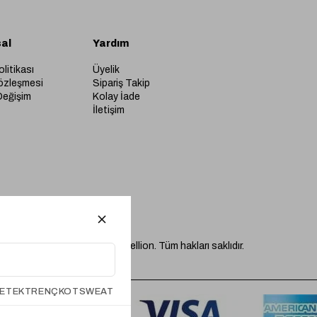
al
Yardım
olitikası
Üyelik
özleşmesi
Sipariş Takip
Değişim
Kolay İade
İletişim
© 2026 Mervellion. Tüm hakları saklıdır.
ETEK
TRENÇKOT
SWEAT