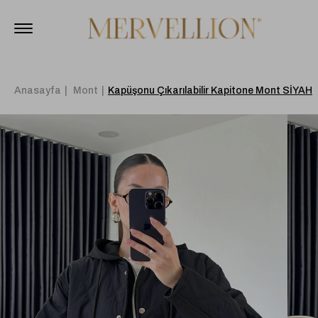
Anasayfa
Mont
Kapüşonu Çıkarılabilir Kapitone Mont SİYAH