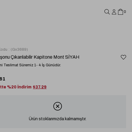
0
Kodu
(Gx3689)
onu Çıkarılabilir Kapitone Mont SİYAH
i Teslimat Süremiz 1- 4 İş Günüdür.
61
tte %20 İndirim
$37,29
Ürün stoklarımızda kalmamıştır.