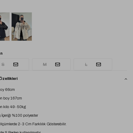
endi
Tükendi
n
S
M
L
zellikleri
boy 66cm
n boy 167cm
n kilo 49-50kg
İçeriği %100 polyester
 Ölçümlerde 2-3 Cm Farklılık Gösterebilir.
e S Beden kullanılmıştır.