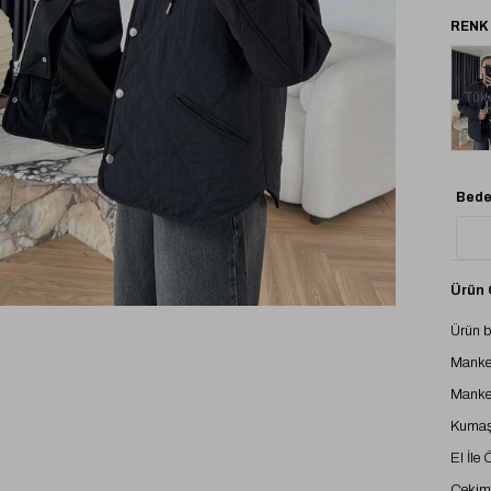
Tük
Bede
Ürün Ö
Ürün 
Manke
Manke
Kumaş 
El İle
Çekimd