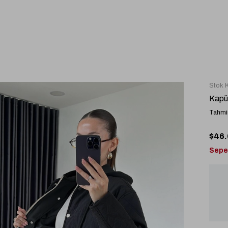
Stok 
Kapüş
Tahmin
$46.
Sepe