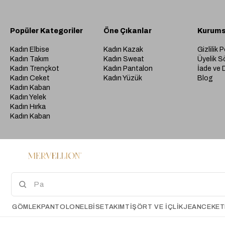
Popüler Kategoriler
Öne Çıkanlar
Kurums
Kadın Elbise
Kadın Kazak
Gizlilik P
Kadın Takım
Kadın Sweat
Üyelik S
Kadın Trençkot
Kadın Pantalon
İade ve 
Kadın Ceket
Kadın Yüzük
Blog
Kadın Kaban
Kadın Yelek
Kadın Hırka
Kadın Kaban
GÖMLEK
PANTOLON
ELBİSE
TAKIM
TIŞÖRT VE İÇLIK
JEAN
CEKET