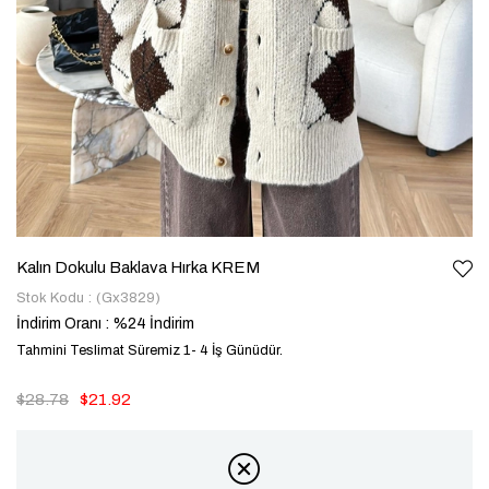
Kalın Dokulu Baklava Hırka KREM
Stok Kodu
(Gx3829)
İndirim Oranı
:
%
24
İndirim
Tahmini Teslimat Süremiz 1- 4 İş Günüdür.
$28.78
$21.92