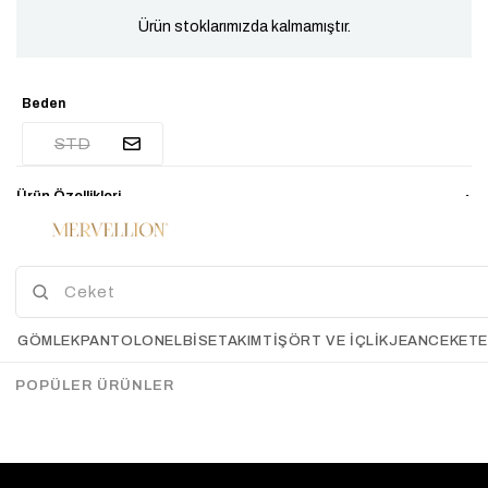
Ürün stoklarımızda kalmamıştır.
Beden
STD
Ürün Özellikleri
Ürün boy 70cm
Manken boy 167cm
Manken kilo 49-50kg
El İle Ölçümlerde 2-3 Cm Farklılık Gösterebilir.
GÖMLEK
PANTOLON
ELBİSE
TAKIM
TIŞÖRT VE İÇLIK
JEAN
CEKET
Çekimde Std Beden kullanılmıştır. İki kol arası 56cmdir
POPÜLER ÜRÜNLER
Ödeme Seçenekleri