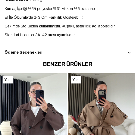
Manken kilo 49-50kg
Kumaş İçeriği %64 polyester %31 viskon %5 elastane
El İle Ölçümlerde 2-3 Cm Farklılık Gösterebilir.
Çekimde Std Beden kullanılmıştır. Kuşaklı, astarlıdır. Kol apoletlidir.
Standart bedenler 34-42 arası uyumludur.
Ödeme Seçenekleri
BENZER ÜRÜNLER
Yeni
Yeni
Ürün
Ürün