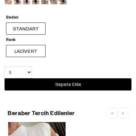
Beden
STANDART
Renk
LACİVERT
Beraber Tercih Edilenler
‹
›