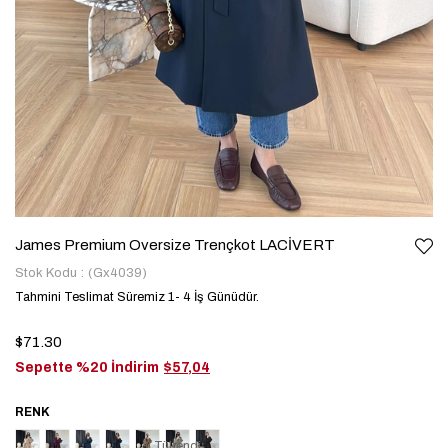
James Premium Oversize Trençkot LACİVERT
Stok Kodu
(Gx4039)
Tahmini Teslimat Süremiz 1- 4 İş Günüdür.
$71.30
Sepette %20 İndirim
$57,04
Tükendi