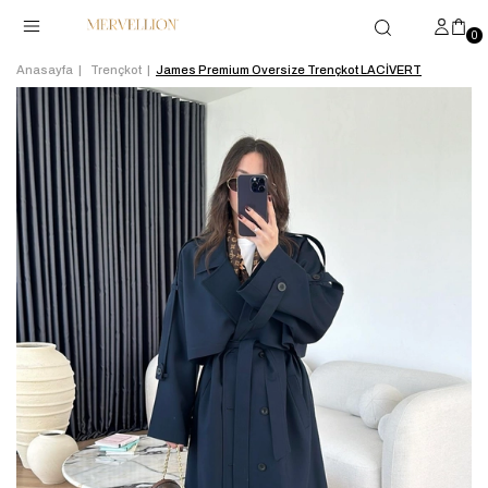
0
Anasayfa
Trençkot
James Premium Oversize Trençkot LACİVERT