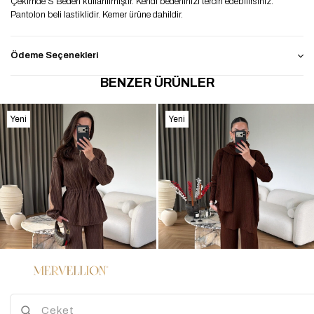
Çekimde S Beden kullanılmıştır. Kendi bedeninizi tercih edebilirsiniz.
Pantolon beli lastiklidir. Kemer ürüne dahildir.
Ödeme Seçenekleri
BENZER ÜRÜNLER
Yeni
Yeni
Ürün
Ürün
%47
%45
3
3