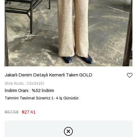
Jakarlı Denim Detaylı Kemerli Takım GOLD
Stok Kodu
(Gx3415)
İndirim Oranı
:
%
52
İndirim
Tahmini Teslimat Süremiz 1- 4 İş Günüdür.
$57.58
$27.41