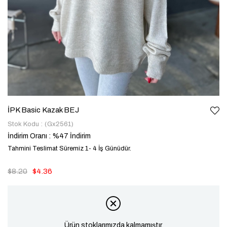
İPK Basic Kazak BEJ
Stok Kodu
(Gx2561)
İndirim Oranı
:
%
47
İndirim
Tahmini Teslimat Süremiz 1- 4 İş Günüdür.
$8.20
$4.36
Ürün stoklarımızda kalmamıştır.