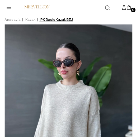
0
Anasayfa
Kazak
İPK Basic Kazak BEJ