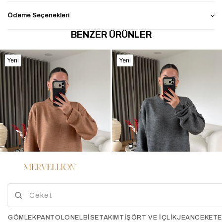
Ödeme Seçenekleri
BENZER ÜRÜNLER
Yeni
Yeni
Ürün
Ürün
%60
%60
4
4
Lose Basic Kazak CAMEL
Lose Basic Kazak GRİ
GÖMLEK
PANTOLON
ELBİSE
TAKIM
TIŞÖRT VE İÇLIK
JEAN
CEKET