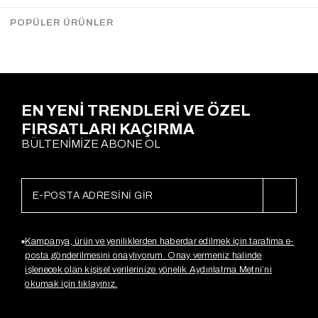
Gx3949
Gx3949
$13.69
$5.46
$13.69
$5.46
POPÜLER ÜRÜNLER
EN YENİ TRENDLERİ VE ÖZEL
FIRSATLARI KAÇIRMA
BÜLTENİMİZE ABONE OL
Kampanya, ürün ve yeniliklerden haberdar edilmek için tarafıma e-
posta gönderilmesini onaylıyorum. Onay vermeniz halinde
işlenecek olan kişisel verilerinize yönelik Aydınlatma Metni’ni
okumak için tıklayınız.