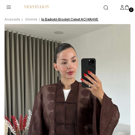
0
Anasayfa
Gömlek
İp Bağcıklı Brodeli Ceket ACI KAHVE