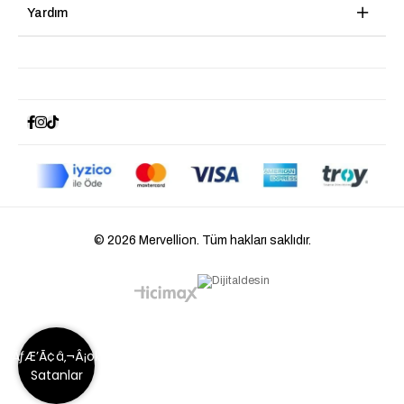
Yardım
© 2026 Mervellion. Tüm hakları saklıdır.
ÃƒÆ’Ã¢â‚¬Â¡ok
Satanlar