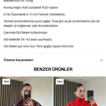
Manken kilo 49-50kg
Kumaş bilgisi %80 polyester %20 naylon.
El İle Ölçümlerde 2-3 Cm Farklılık Gösterebilir.
Günlük kombinlerinize uyum sağlar. Özel gün ve şık kombinleriniz için de
idealdir. İp bağlamalı, içlik ile kullanılabilir.
Çekimde Std Beden kullanılmıştır.
Std bedenler 34-42 arası uyumludur.
Std Beden için ürün boy 76cm göğüs ölçüsü 60cm'dir.
Ödeme Seçenekleri
BENZER ÜRÜNLER
Yeni
Yeni
Ürün
Ürün