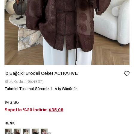
İp Bağcıklı Brodeli Ceket ACI KAHVE
Stok Kodu
(Gx4337)
Tahmini Teslimat Süremiz 1- 4 İş Günüdür.
$43.86
Sepette %20 İndirim
$35,09
Tükendi
Tükendi