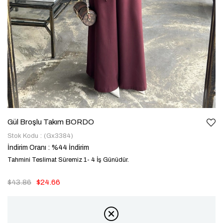
Gül Broşlu Takım BORDO
Stok Kodu
(Gx3384)
İndirim Oranı
:
%
44
İndirim
Tahmini Teslimat Süremiz 1- 4 İş Günüdür.
$43.86
$24.66