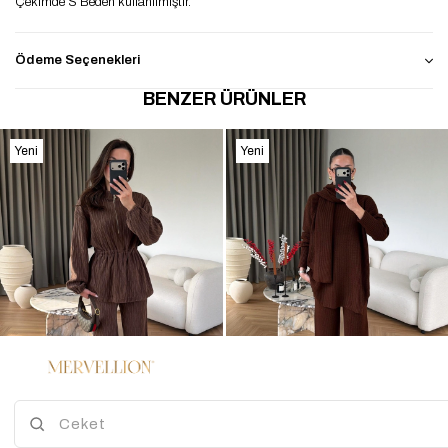
Çekimde S Beden kullanılmıştır.
Ödeme Seçenekleri
BENZER ÜRÜNLER
Yeni
Yeni
Ürün
Ürün
%47
%45
3
3