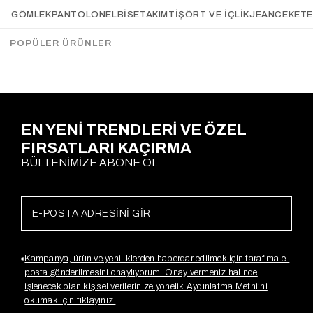
Atkılı Üçlü TrikoTakım
Beli Büzgülü Şardonlu Takım
GÖMLEK
PANTOLON
ELBİSE
TAKIM
TIŞÖRT VE İÇLIK
JEAN
CEKET
KAHVERENGİ
KAHVE
Gx3963
Gx3864
$52.09
$27.41
$79.53
$43.86
POPÜLER ÜRÜNLER
EN YENİ TRENDLERİ VE ÖZEL
FIRSATLARI KAÇIRMA
BÜLTENİMİZE ABONE OL
Kampanya, ürün ve yeniliklerden haberdar edilmek için tarafıma e-
posta gönderilmesini onaylıyorum. Onay vermeniz halinde
işlenecek olan kişisel verilerinize yönelik Aydınlatma Metni’ni
okumak için tıklayınız.